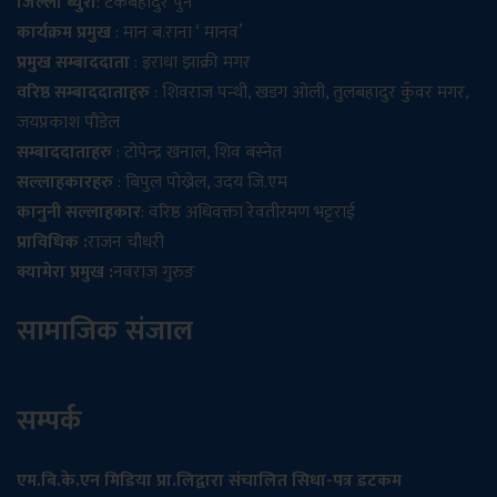
जिल्ला ब्युरो
: टेकबहादुर पुन
कार्यक्रम प्रमुख
: मान ब.राना ‘ मानव’
प्रमुख सम्बाददाता
: इराधा झाक्री मगर
वरिष्ठ सम्बाददाताहरु
: शिवराज पन्थी, खडग ओली, तुलबहादुर कुँवर मगर,
जयप्रकाश पौडेल
सम्बाददाताहरु
: टोपेन्द्र खनाल, शिव बस्नेत
सल्लाहकारहरु
: बिपुल पोख्रेल, उदय जि.एम
कानुनी सल्लाहकार
: वरिष्ठ अधिवक्ता रेवतीरमण भट्टराई
प्राविधिक :
राजन चौधरी
क्यामेरा प्रमुख :
नवराज गुरुङ
सामाजिक संजाल
सम्पर्क
एम.बि.के.एन मिडिया प्रा.लिद्वारा संचालित सिधा-पत्र डटकम