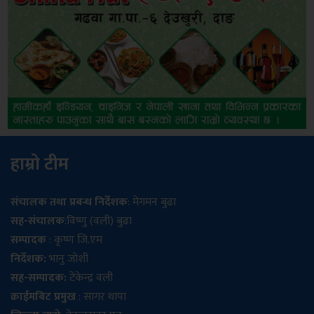
हाम्रो टीम
संचालक तथा प्रबन्ध निर्देशक
: मेगमन बुढा
सह-संचालक
:विष्णु (वली) बुढा
सम्पादक
: कृष्ण जि.एम
निर्देशक:
भानु जोशी
सह-सम्पादक:
टेकेन्द्र वली
क्राईमबिट प्रमुख
: सागर थापा