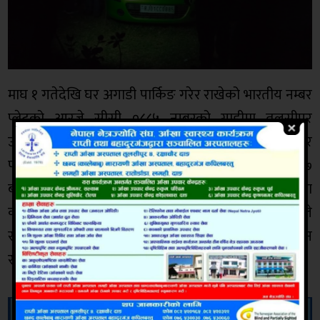
माघ १ गतेदेखि घर अगाडी पार्किङ गरेर राखेको भारतीय नम्बर
प्लेटको आरजे सीसी ०८८५ नम्बरको गाडीमा तुलसीपुर
उपमहानगरपालिका वडा नं. ६ गाइडहर बस्ने भीमबहादुर
परियारका १० बर्षीय छोरा सन्देश परियार, सन्तोष परियारका ७
बर्षीय छोरा सुवर्ण परियार र किरण परियारका ७ बर्षीय छोरा
करण परियार मृत भेटिएका थिए । यता उनीहरुका परिवारले
सत्यतथ्य छानविन नहुँदासम्म ती बच्चाका शव नबुझ्ने अडान
राखेका छन् ।