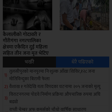
कैलालीको गोदावरी र
गौरीगंगा नगरपालिका
क्षेत्रमा एकैदिन दुई महिला
सहित तीन जना मृत भेटिए
भर्खरै
धेरै पढिएको
तुलसीपुरको मानपुरमा निःशुल्क आँखा शिविर,१२८ जना
मोतिविन्दुका बिरामी फेला
वैशाख १ गतेदेखि यता विपदका घटनामा २०५ जनाको मृत्यु
विराटनगरमा पोडवे निर्माण प्रक्रिया औपचारिक रुपमा अघि
बढ्यो
राप्ती चेम्बर अफ कमर्सको चाैथो वार्षिक साधारण