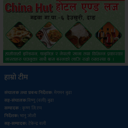
हाम्रो टीम
संचालक तथा प्रबन्ध निर्देशक
: मेगमन बुढा
सह-संचालक
:विष्णु (वली) बुढा
सम्पादक
: कृष्ण जि.एम
निर्देशक:
भानु जोशी
सह-सम्पादक:
टेकेन्द्र वली