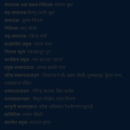
संचालक तथा प्रबन्ध निर्देशक
: मेगमन बुढा
सह-संचालक
:विष्णु (वली) बुढा
सम्पादक
: कृष्ण जि.एम
निर्देशक:
भानु जोशी
सह-सम्पादक:
टेकेन्द्र वली
क्राईमबिट प्रमुख
: सागर थापा
जिल्ला ब्युरो
: टेकबहादुर पुन
कार्यक्रम प्रमुख
: मान ब.राना ‘ मानव’
प्रमुख सम्बाददाता
: इराधा झाक्री मगर
वरिष्ठ सम्बाददाताहरु
: शिवराज पन्थी, खडग ओली, तुलबहादुर कुँवर मगर,
जयप्रकाश पौडेल
सम्बाददाताहरु
: टोपेन्द्र खनाल, शिव बस्नेत
सल्लाहकारहरु
: बिपुल पोख्रेल, उदय जि.एम
कानुनी सल्लाहकार
: वरिष्ठ अधिवक्ता रेवतीरमण भट्टराई
प्राविधिक :
राजन चौधरी
क्यामेरा प्रमुख :
नवराज गुरुङ