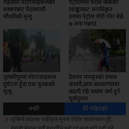
गढवामा मोटरसाइकलको
पेट्रोलियम पदार्थ बोकेको
ठक्करबाट पैदलयात्री
ट्याङ्करबाट अनाधिकृत
चौधरीको मृत्यु
रुपमा पेट्रोल चोरी गरेर बेच्ने
७ जना पक्राउ
तुलसीपुरमा मोटरसाइकल
देशभर मनसुनको प्रभाव
दुर्घटना हुँदा एक युवकको
कायमै,आज साधारणतया
मृत्यु
बदली रहि मध्यम वर्षा हुने
पूर्वानुमान
भर्खरै
धेरै पढिएको
लुम्बिनी प्रदेशमा ‘एकीकृत सूचना पोर्टल’ कार्यान्वयन हुँदै
नेपाली सेनामा भर्ती गराइदिने भन्दै दुई लाख बढी ठगी गर्ने