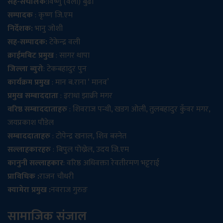
सह-संचालक
:विष्णु (वली) बुढा
सम्पादक
: कृष्ण जि.एम
निर्देशक:
भानु जोशी
सह-सम्पादक:
टेकेन्द्र वली
क्राईमबिट प्रमुख
: सागर थापा
जिल्ला ब्युरो
: टेकबहादुर पुन
कार्यक्रम प्रमुख
: मान ब.राना ‘ मानव’
प्रमुख सम्बाददाता
: इराधा झाक्री मगर
वरिष्ठ सम्बाददाताहरु
: शिवराज पन्थी, खडग ओली, तुलबहादुर कुँवर मगर,
जयप्रकाश पौडेल
सम्बाददाताहरु
: टोपेन्द्र खनाल, शिव बस्नेत
सल्लाहकारहरु
: बिपुल पोख्रेल, उदय जि.एम
कानुनी सल्लाहकार
: वरिष्ठ अधिवक्ता रेवतीरमण भट्टराई
प्राविधिक :
राजन चौधरी
क्यामेरा प्रमुख :
नवराज गुरुङ
सामाजिक संजाल