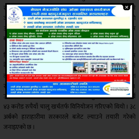
सरलीकरण र वित्तीय अनुशासनलाई पनि प्राथमिकता दिइने
जनाइएको छ । पर्यटन,उद्योग,ऊर्जा तथा स्थानीय स्रोतसाधनको
अधिकतम उपयोगमार्फत प्रदेशको अर्थतन्त्रलाई चलायमान
बनाउने लक्ष्य समेत बजेटले लिएको छ ।
विशेषगरी लुम्बिनीलाई अन्तर्राष्ट्रिय धार्मिक तथा स्वास्थ्य पर्यटन
केन्द्रका रूपमा विकास गर्ने कार्यक्रमलाई निरन्तरता दिइने
तयारी छ । चालु आर्थिक वर्ष २०८२\०८३ का लागि प्रदेश
सरकारले ३८ अर्ब ९१ करोड रुपैयाँको बजेट ल्याएको थियो ।
उक्त बजेटमध्ये २३ अर्ब ४७ करोड रुपैयाँ पुँजीगत तथा १५ अर्ब
४३ करोड रुपैयाँ चालु खर्चतर्फ विनियोजन गरिएको थियो । ३८
अर्बको हाराहारीमा सरकारले बजेट ल्याउने तयारी गरेको
जनाइएको छ ।