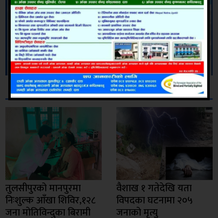
सम्बन्धित
तुलसीपुरको मानपुरमा
वैशाख १ गतेदेखि यता
निःशुल्क आँखा शिविर,१२८
विपदका घटनामा २०५
जना मोतिविन्दुका बिरामी
जनाको मृत्यु