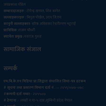
जयप्रकाश पौडेल
सम्बाददाताहरु
: टोपेन्द्र खनाल, शिव बस्नेत
सल्लाहकारहरु
: बिपुल पोख्रेल, उदय जि.एम
कानुनी सल्लाहकार
: वरिष्ठ अधिवक्ता रेवतीरमण भट्टराई
प्राविधिक :
राजन चौधरी
क्यामेरा प्रमुख :
नवराज गुरुङ
सामाजिक संजाल
सम्पर्क
एम.बि.के.एन मिडिया प्रा.लिद्वारा संचालित सिधा-पत्र डटकम
# सूचना तथा प्रसारण विभाग दर्ता नं .
:– २४५९/०७७-०७८
#
कम्पनी दर्ता नम्बर
:- २४५५०७
# ठेगाना
:- लमही न.पा-५ दाङ,लुम्बिनी प्रदेश नेपाल