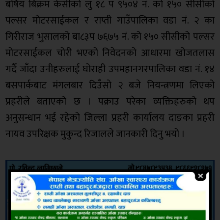
बर्षिय बिक्रम केसीको लु १८ प ९५०४ नं. को १५० सीसीको
पल्सर मोटरसाईकल र राप्ती गाउँपालिका वडा नं. २ का
गिरीराज भुसालको बा८३प ७६७५ नं. को १५० सीसीको पल्सर
मोटरसाईकल चोरी भएको निवेदनको आधारमा खोजतलास
गर्दै जाँदा उनीहरुलाई घोराही उपमहानगरपालिका वडा नं. १४
बसपार्कबाट मंगलबार दिउँसो २ बजे नियन्त्रणमा लिएको
प्रहरीले बताएको छ । पक्राउ परेका व्यक्तिहरुको थप
अनुसन्धान भई रहेको जिल्ला प्रहरी कार्यालय दाङका प्रहरी
नायव उपरिक्षक मुकुन्द रिजालले जानकारी दिनु भयो ।