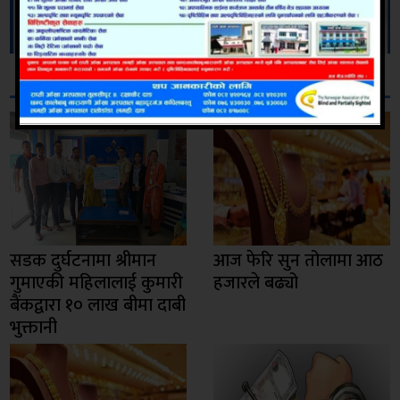
सम्बन्धित
सडक दुर्घटनामा श्रीमान
आज फेरि सुन तोलामा आठ
गुमाएकी महिलालाई कुमारी
हजारले बढ्यो
बैंकद्वारा १० लाख बीमा दाबी
भुक्तानी