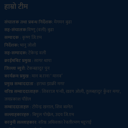
हाम्रो टीम
संचालक तथा प्रबन्ध निर्देशक
: मेगमन बुढा
सह-संचालक
:विष्णु (वली) बुढा
सम्पादक
: कृष्ण जि.एम
निर्देशक:
भानु जोशी
सह-सम्पादक:
टेकेन्द्र वली
क्राईमबिट प्रमुख
: सागर थापा
जिल्ला ब्युरो
: टेकबहादुर पुन
कार्यक्रम प्रमुख
: मान ब.राना ‘ मानव’
प्रमुख सम्बाददाता
: इराधा झाक्री मगर
वरिष्ठ सम्बाददाताहरु
: शिवराज पन्थी, खडग ओली, तुलबहादुर कुँवर मगर,
जयप्रकाश पौडेल
सम्बाददाताहरु
: टोपेन्द्र खनाल, शिव बस्नेत
सल्लाहकारहरु
: बिपुल पोख्रेल, उदय जि.एम
कानुनी सल्लाहकार
: वरिष्ठ अधिवक्ता रेवतीरमण भट्टराई