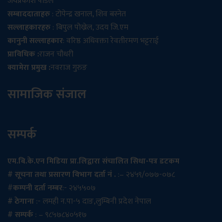
जयप्रकाश पौडेल
सम्बाददाताहरु
: टोपेन्द्र खनाल, शिव बस्नेत
सल्लाहकारहरु
: बिपुल पोख्रेल, उदय जि.एम
कानुनी सल्लाहकार
: वरिष्ठ अधिवक्ता रेवतीरमण भट्टराई
प्राविधिक :
राजन चौधरी
क्यामेरा प्रमुख :
नवराज गुरुङ
सामाजिक संजाल
सम्पर्क
एम.बि.के.एन मिडिया प्रा.लिद्वारा संचालित सिधा-पत्र डटकम
# सूचना तथा प्रसारण विभाग दर्ता नं .
:– २४५९/०७७-०७८
#
कम्पनी दर्ता नम्बर
:- २४५५०७
# ठेगाना
:- लमही न.पा-५ दाङ,लुम्बिनी प्रदेश नेपाल
# सम्पर्क
: – ९८५७८४०५१७