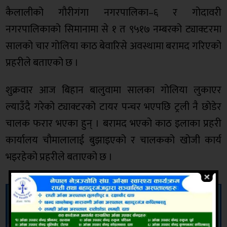
कैलालीको गौरीगंगा नगरपालिका–६ र गोदावरी
नगरपालिकाको सिमानामा से १ त ९५१७ नम्बरको ट्याक्टरमा
सालको चार गोलिया काठ बेवारिसे अवस्थामा बरामद गरिएको
प्रहरीले बताएको छ ।
शुक्रवार आज बिहान बालुवामा सालका गोलिया लुकाएर
ल्याउँदै गरेको ट्याक्टरको टायर पन्चर भएपछि ट्रली नै छोडेर
चालक फरार भएका हुन् । बरामद भएको काठ इलाका प्रहरी
कार्यालय चौमालालाई बुझाइएको र चालकको खोजी कार्य
भइरहेको प्रहरीले बताएको छ ।