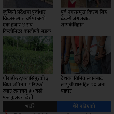
लुम्बिनी प्रदेशमा पूर्वाधार
पूर्व नगरप्रमुख किरण सिंह
विकास:सात वर्षमा बन्यो
ढेकरी जंगलबाट
एक हजार ४ सय
सम्पर्कविहीन
किलोमिटर कालोपत्रे सडक
घोराही-११,पलासिपुरको ३
देशका विभिन्न स्थानबाट
बिघा जमिनमा गरिएको
लागुऔषधसहित २० जना
स्याउ लगायत ४० बढी
पक्राउ
फलफूलका खेती
भर्खरै
धेरै पढिएको