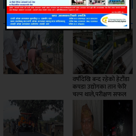
सम्बन्धित
वर्षौंदेखि बन्द रहेको हेटौंडा
कपडा उद्योगका तान फेरि
चल्न थाले,परीक्षण सफल