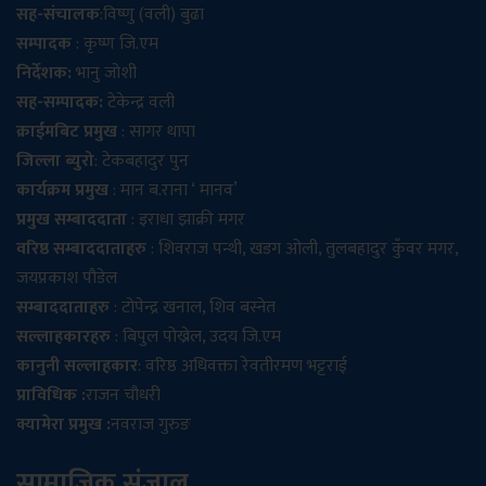
सह-संचालक
:विष्णु (वली) बुढा
सम्पादक
: कृष्ण जि.एम
निर्देशक:
भानु जोशी
सह-सम्पादक:
टेकेन्द्र वली
क्राईमबिट प्रमुख
: सागर थापा
जिल्ला ब्युरो
: टेकबहादुर पुन
कार्यक्रम प्रमुख
: मान ब.राना ‘ मानव’
प्रमुख सम्बाददाता
: इराधा झाक्री मगर
वरिष्ठ सम्बाददाताहरु
: शिवराज पन्थी, खडग ओली, तुलबहादुर कुँवर मगर,
जयप्रकाश पौडेल
सम्बाददाताहरु
: टोपेन्द्र खनाल, शिव बस्नेत
सल्लाहकारहरु
: बिपुल पोख्रेल, उदय जि.एम
कानुनी सल्लाहकार
: वरिष्ठ अधिवक्ता रेवतीरमण भट्टराई
प्राविधिक :
राजन चौधरी
क्यामेरा प्रमुख :
नवराज गुरुङ
सामाजिक संजाल