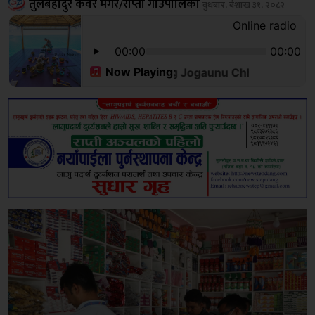
तुलबहादुर कवँर मगर/राप्ती गाउँपालिका
बुधबार, बैशाख ३१, २०८२