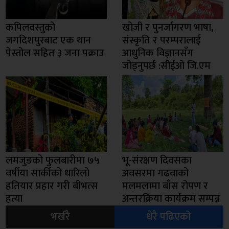
कपिलवस्तुको
खोजी र पुनर्जागरण भाषा,
जगदिशपुरबाट एक थान
संस्कृति र परम्परालाई
पेस्तोल सहित ३ जना पक्राउ
आधुनिक विज्ञानसँग
जोड्नुपर्छ :सीईओ जि.एम
लमजुङको फुलबारीमा ७५
भू-संरक्षण दिवसका
वर्षीया सार्कीको धारिलो
अवसरमा गढवाको
हतियार प्रहार गरी बीभत्स
मलमलामा बाँस रोपण र
हत्या
अन्तरक्रिया कार्यक्रम सम्पन्न
भर्खरै
धेरै पढिएको