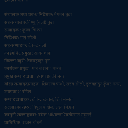
संचालक तथा प्रबन्ध निर्देशक
: मेगमन बुढा
सह-संचालक
:विष्णु (वली) बुढा
सम्पादक
: कृष्ण जि.एम
निर्देशक:
भानु जोशी
सह-सम्पादक:
टेकेन्द्र वली
क्राईमबिट प्रमुख
: सागर थापा
जिल्ला ब्युरो
: टेकबहादुर पुन
कार्यक्रम प्रमुख
: मान ब.राना ‘ मानव’
प्रमुख सम्बाददाता
: इराधा झाक्री मगर
वरिष्ठ सम्बाददाताहरु
: शिवराज पन्थी, खडग ओली, तुलबहादुर कुँवर मगर,
जयप्रकाश पौडेल
सम्बाददाताहरु
: टोपेन्द्र खनाल, शिव बस्नेत
सल्लाहकारहरु
: बिपुल पोख्रेल, उदय जि.एम
कानुनी सल्लाहकार
: वरिष्ठ अधिवक्ता रेवतीरमण भट्टराई
प्राविधिक :
राजन चौधरी