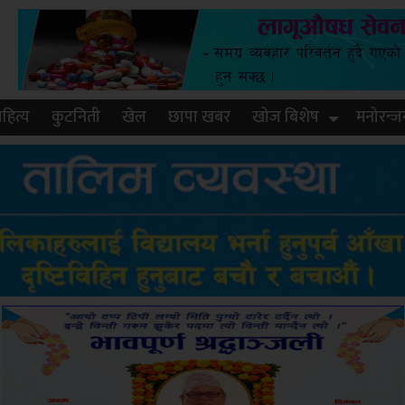
हित्य
कुटनिती
खेल
छापा खबर
खोज बिशेष
मनोरन्ज