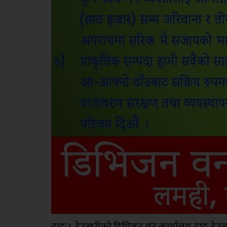
दाङ । देउखुरीको डिभिजन वन कार्यालय दाङ देउखु