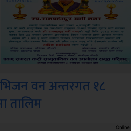
Sdc
िभिजन वन अन्तरगत १८
मा तालिम