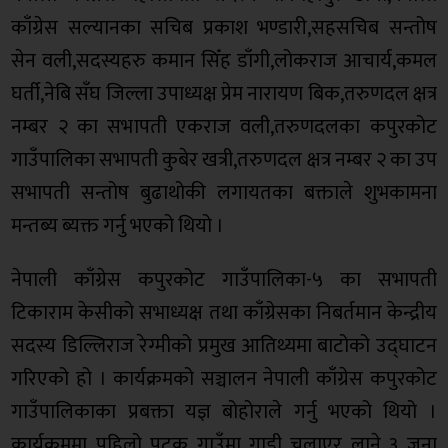
काँग्रेस सल्यानका सचिब प्रकाश भण्डारी,सहसचिब सन्तोष
सेन वली,सदस्यहरु कमान सिँह डाँगी,लोकराज आचार्य,कमल
घर्ती,नेबि सँघ जिल्ला उपाध्यक्ष प्रेम नारायण बिक,तरुणदल क्षत्र
नम्बर २ का सभापती एकराज वली,तरुणदलका कपुरकोट
गाउँपालिका सभापती कुबेर खत्री,तरुणदल क्षत्र नम्बर २ का उप
सभापती सन्तोष बुढाथोकी लगायतका बक्ताले शुभकामना
मन्तब्य ब्यक्त गर्नु भएको थियो ।
नेपाली काँग्रेस कपुरकोट गाउँपालिका-५ का सभापती
टिकाराम केसीको सभाध्यक्ष तथा काँग्रेसका निबर्तमान केन्द्रीय
सदस्य डिल्लिराज रेग्मीको प्रमुख आतिथ्यमा बाटोको उद्घाटन
गरिएको हो । कार्यक्रमको सञ्चालन नेपाली काँग्रेस कपुरकोट
गाउँपालिकाका प्रबक्ता यज्ञ बोहोराले गर्नु भएको थियो ।
कार्यक्रममा पहिलो पटक गाउँमा गाडी चलाएर लाने ३ जना