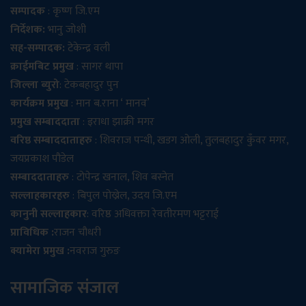
सम्पादक
: कृष्ण जि.एम
निर्देशक:
भानु जोशी
सह-सम्पादक:
टेकेन्द्र वली
क्राईमबिट प्रमुख
: सागर थापा
जिल्ला ब्युरो
: टेकबहादुर पुन
कार्यक्रम प्रमुख
: मान ब.राना ‘ मानव’
प्रमुख सम्बाददाता
: इराधा झाक्री मगर
वरिष्ठ सम्बाददाताहरु
: शिवराज पन्थी, खडग ओली, तुलबहादुर कुँवर मगर,
जयप्रकाश पौडेल
सम्बाददाताहरु
: टोपेन्द्र खनाल, शिव बस्नेत
सल्लाहकारहरु
: बिपुल पोख्रेल, उदय जि.एम
कानुनी सल्लाहकार
: वरिष्ठ अधिवक्ता रेवतीरमण भट्टराई
प्राविधिक :
राजन चौधरी
क्यामेरा प्रमुख :
नवराज गुरुङ
सामाजिक संजाल