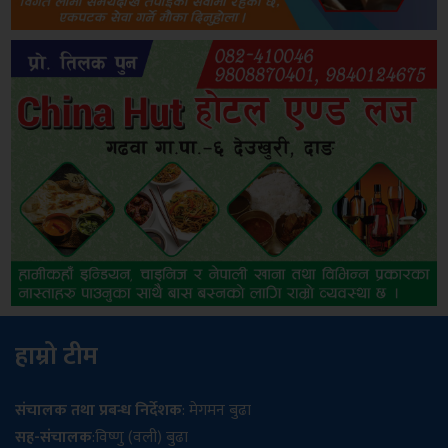
हाम्रो टीम
संचालक तथा प्रबन्ध निर्देशक
: मेगमन बुढा
सह-संचालक
:विष्णु (वली) बुढा