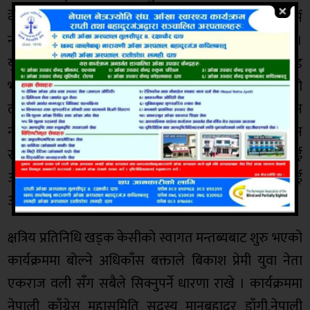
केन्द्रीय सदस्य डिल्लिराज रेग्मीले स्थानिय सरकारले गर्न
नसकेको काम एक युवाले गरेको प्रति खुसी ब्यक्त गर्नु भयो ।
युवाको यो उदाहरणिय कार्य सरकारका लागी गतिलो झापड
भएको उहाँको ठहर छ । बारम्बार स्थानिय सरकार सँग बाटोको
लागि भनसुन गर्दापनि पुर्बाग्रहका कारण बाटो निर्माणमा ध्यान
नदिएको रेग्मीको आरोप छ । सबै गाउँ तथा टोलमा समान
रुपले बिकाश निर्माणमा ध्यान दिन रेग्मीले स्थानिय सरकारलाई
आग्रह गर्नु भएको छ । साथै उहाँले निर्माण गरिएको बाटोलाई
अब स्थानियले सँरक्षण गर्नुपर्नेमा जोड दिनु भयो ।
क्षत्रिय प्रतिनिधि खड्क केसीको स्वागत मन्तब्यबाट शुरु भएको
कार्यक्रममा बोल्ने अधिकाँस बक्ताले बिकाश प्रेमी युवा नेता
एकराज वली सँग सबैले सिक्नुपर्ने धारणा राखे । कार्यक्रममा
नेपाली काँग्रेस महासमिति सदस्य मानबहादुर डाँगी,नेपाली