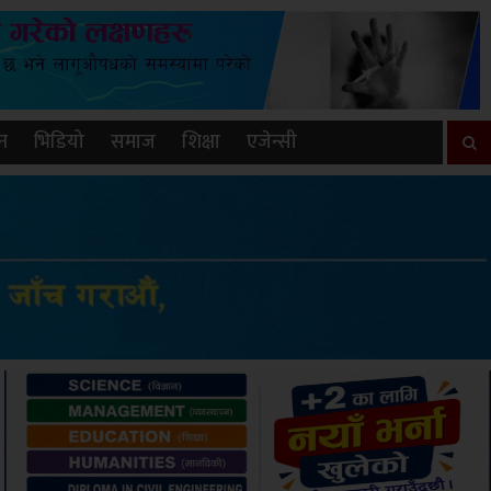
न
भिडियो
समाज
शिक्षा
एजेन्सी