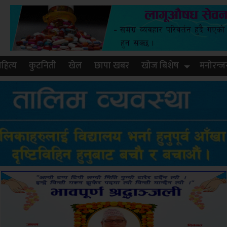
हित्य
कुटनिती
खेल
छापा खबर
खोज बिशेष
मनोरन्ज