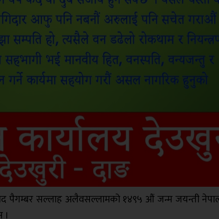
म्मद पैगम्बर सल्लाह अलैवसल्लामको १४९५ औं जन्म जयन्ती नेप
न ।