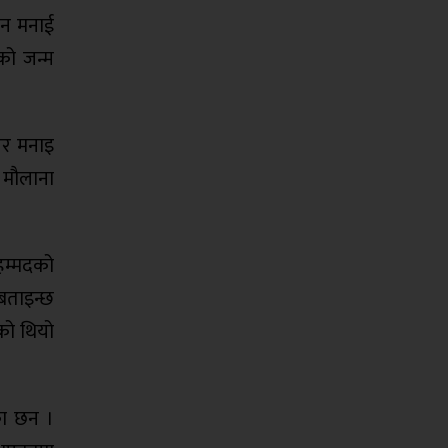
िन मनाई
को जन्म
ढेर मनाइ
 मौलाना
हम्मदको
बताइन्छ
को थियो
का छन ।