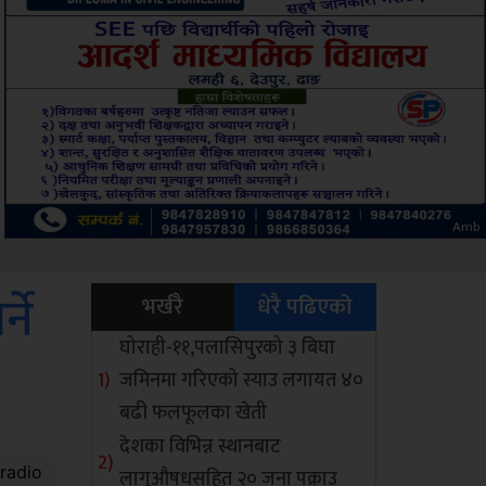
Sdc
ने
भर्खरै
धेरै पढिएको
घोराही-११,पलासिपुरको ३ बिघा
जमिनमा गरिएको स्याउ लगायत ४०
बढी फलफूलका खेती
देशका विभिन्न स्थानबाट
लागुऔषधसहित २० जना पक्राउ