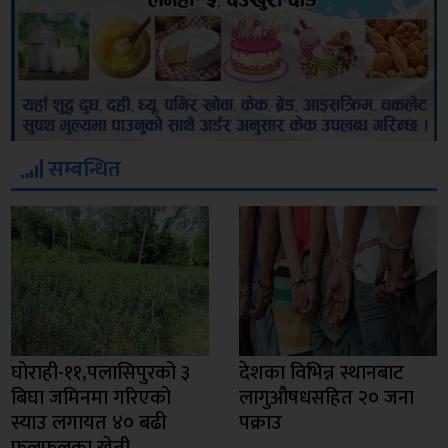
सम्बन्धित
घोराही-११,पलासिपुरको ३
देशका विभिन्न स्थानबाट
बिघा जमिनमा गरिएको
लागुऔषधसहित २० जना
स्याउ लगायत ४० बढी
पक्राउ
फलफूलका खेती