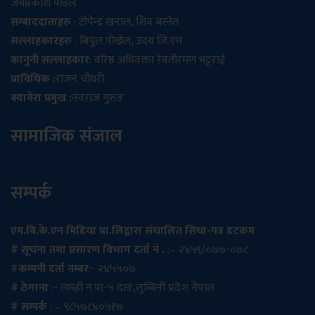
जयप्रकाश पौडेल
सम्बाददाताहरु
: टोपेन्द्र खनाल, शिव बस्नेत
सल्लाहकारहरु
: बिपुल पोख्रेल, उदय जि.एम
कानुनी सल्लाहकार
: वरिष्ठ अधिवक्ता रेवतीरमण भट्टराई
प्राविधिक :
राजन चौधरी
क्यामेरा प्रमुख :
नवराज गुरुङ
सामाजिक संजाल
सम्पर्क
एम.बि.के.एन मिडिया प्रा.लिद्वारा संचालित सिधा-पत्र डटकम
# सूचना तथा प्रसारण विभाग दर्ता नं .
:– २४५९/०७७-०७८
#
कम्पनी दर्ता नम्बर
:- २४५५०७
# ठेगाना
:- लमही न.पा-५ दाङ,लुम्बिनी प्रदेश नेपाल
# सम्पर्क
: – ९८५७८४०५१७