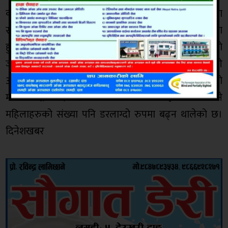
कञ्चनपुरका विभिन्न स्थानबाट प्रहरीले लागुऔषधमा
संलग्नहरुलाई दैनिक रुपमा पक्राउ गर्दै आए पनि नियन्त्रण
हुनुको सट्टा झनझन बढ्दै गएको छ। जिल्लाभित्र लागुऔषधको
जालो भत्काउन निकै चुनौतिपूर्ण देखिएको प्रहरी
अधिकारीहरुले बताएका छन्। यसअघि यस्तो कार्यमा पुरुषको
मात्र संलग्नता देखिने गरेकोमा पछिल्ला केहि वर्षयता भने
महिलाहरुको संख्या पनि डरलाग्दो रुपमा बढ्न थालेको छ।
दिनेशखबर