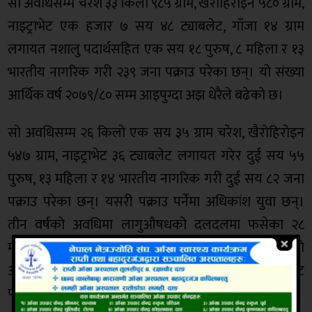
सो अवधिसम्म चरेश ३३ किलो ९८५ ग्राम, खैरोहिरोइन ५८० ग्राम,
नाइट्राभेट एक हजार ७ सय ४८ ट्याबलेट, गाँजा १४ ग्राम
लगायत नशालु पदार्थसहित एक सय १८ पुरुष, ८ महिला र १३
भारतीय नागरिक गरी २३९ जना पक्राउ परेका छन्। यो संख्या
आर्थिक वर्ष २०७९/८० सम्म आइपुग्दा अझ धेरैले बढेको छ।
सो अवधिसम्म २६ किलो एक सय ३५ ग्राम चरेश, खैरोहिरोइन
५४७ ग्राम, नाइट्राभेट ३६ ट्याबलेट लगायत गरेर दुई सय ५५
पुरुष, १३ महिला र १४ भारतीय नागरिक गरी दुई सय ८२ जना
पक्राउ परेका छन्। यसरी पक्राउ पर्नेमा अधिकांश युवा छन्।
तीन वर्षको अवधिमा लागुऔषधको दलदलमा फसेका २८
महिला पक्राउ परेको जिल्ला प्रहरी कार्यालय कञ्चनपुरको
अभिलेख छ। यसरी हेर्दा कञ्चनपुर ड्रग्स कारोबारको ‘ट्रान्जिट
पोइन्ट’ नै बन्न पुगेको छ।