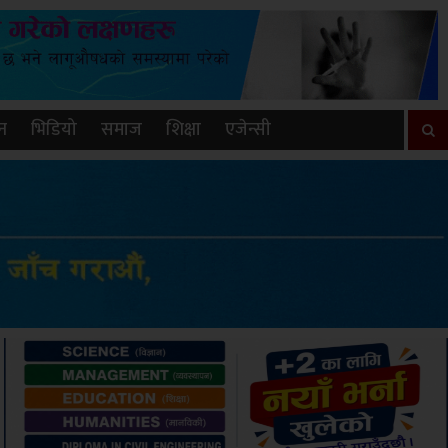
न
भिडियो
समाज
शिक्षा
एजेन्सी