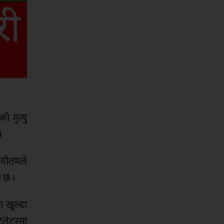
 मृत्यु
।
ा गौतमले
ो छ ।
 खुल्दा
िलेटरमा