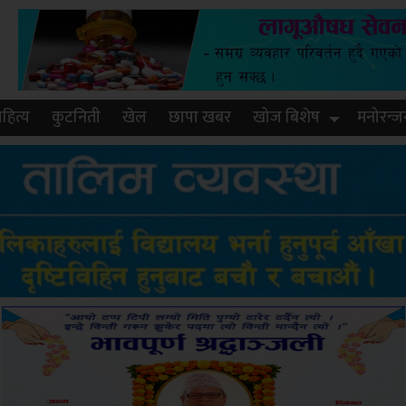
हित्य
कुटनिती
खेल
छापा खबर
खोज बिशेष
मनोरन्ज