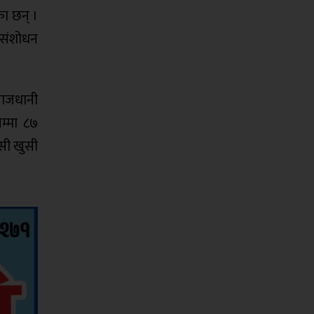
का छन् ।
 संशोधन
 राजधानी
जम्मा ८७
ासी खुसी