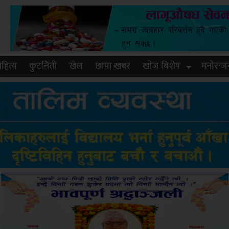
हित्य
कुटनिती
खेल
छापा खबर
खोज बिशेष
मनोरन्ज