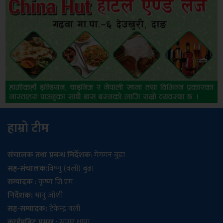
हाम्रो टीम
संचालक तथा प्रबन्ध निर्देशक
: मेगमन बुढा
सह-संचालक
:विष्णु (वली) बुढा
सम्पादक
: कृष्ण जि.एम
निर्देशक:
भानु जोशी
सह-सम्पादक:
टेकेन्द्र वली
क्राईमबिट प्रमुख
: सागर थापा