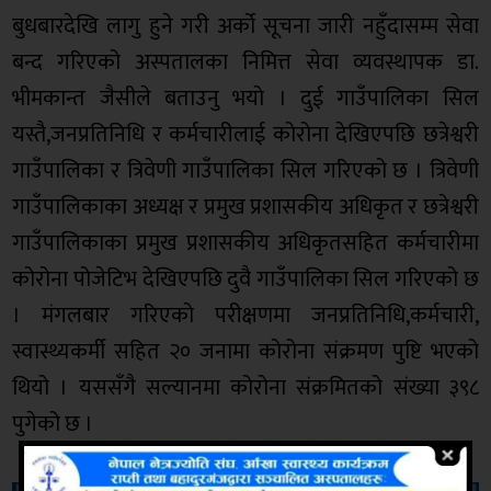
बुधबारदेखि लागु हुने गरी अर्को सूचना जारी नहुँदासम्म सेवा
बन्द गरिएको अस्पतालका निमित्त सेवा व्यवस्थापक डा.
भीमकान्त जैसीले बताउनु भयो । दुई गाउँपालिका सिल
यस्तै,जनप्रतिनिधि र कर्मचारीलाई कोरोना देखिएपछि छत्रेश्वरी
गाउँपालिका र त्रिवेणी गाउँपालिका सिल गरिएको छ । त्रिवेणी
गाउँपालिकाका अध्यक्ष र प्रमुख प्रशासकीय अधिकृत र छत्रेश्वरी
गाउँपालिकाका प्रमुख प्रशासकीय अधिकृतसहित कर्मचारीमा
कोरोना पोजेटिभ देखिएपछि दुवै गाउँपालिका सिल गरिएको छ
। मंगलबार गरिएको परीक्षणमा जनप्रतिनिधि,कर्मचारी,
स्वास्थ्यकर्मी सहित २० जनामा कोरोना संक्रमण पुष्टि भएको
थियो । यससँगै सल्यानमा कोरोना संक्रमितको संख्या ३९८
पुगेको छ ।