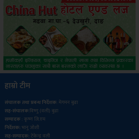
हाम्रो टीम
संचालक तथा प्रबन्ध निर्देशक
: मेगमन बुढा
सह-संचालक
:विष्णु (वली) बुढा
सम्पादक
: कृष्ण जि.एम
निर्देशक:
भानु जोशी
सह-सम्पादक:
टेकेन्द्र वली