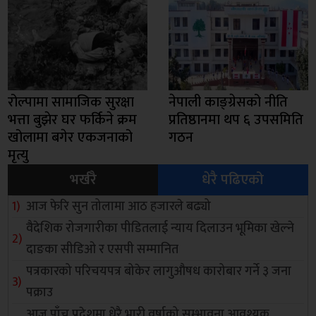
रोल्पामा सामाजिक सुरक्षा
नेपाली काङ्ग्रेसको नीति
भत्ता बुझेर घर फर्किने क्रम
प्रतिष्ठानमा थप ६ उपसमिति
खोलामा बगेर एकजनाको
गठन
मृत्यु
भर्खरै
धेरै पढिएको
आज फेरि सुन तोलामा आठ हजारले बढ्यो
वैदेशिक रोजगारीका पीडितलाई न्याय दिलाउन भूमिका खेल्ने
दाङका सीडिओ र एसपी सम्मानित
पत्रकारको परिचयपत्र बोकेर लागुऔषध कारोबार गर्ने ३ जना
पक्राउ
आज पाँच प्रदेशमा धेरै भारी वर्षाको सम्भावना,आवश्यक