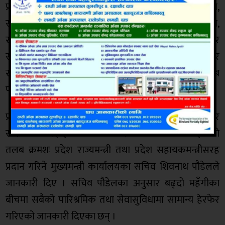
प्रतिमहिना रु ६१ हजार, उपसभामुख,विपक्षी दलको नेता,
सत्तापक्षका सचेतकले रु ५९ हजार सातसय ८०, दलको नेता,
सत्तापक्षका प्रमुख सचेतक, विपक्षी दलका प्रमुख सचेतक र
सभापतिले रु ५८ हजार चारसय ९०, दलका प्रमुख सचेतक र
सचेतकले ५५ हजार र सदस्यले ५४ हजार छसय रुपैयाँ तलब
पाउनेछन् ।
प्रदेश नीति आयोगका उपाध्यक्षले रु ५६ हजार चारसय ९० र
सदस्यले रु ५३ हजार तलब पाउँदै आएकामा अब उनीहरूको
तलब क्रमशः प्रदेश राज्यमन्त्री तथा प्रदेश सहायकमन्त्रीसरह
प्रदान गरिने मुख्यमन्त्री कार्यालयका सचिव शिवनाथ पौडेलले
जानकारी दिए । सचिव पौडेलका अनुसार बढ्दो महँगीका
बीचमा सबैको पारिश्रमिक तथा सेवासुविधामा सामान्य हेरफेर
गरिएको जानकारी दिएका छन् ।