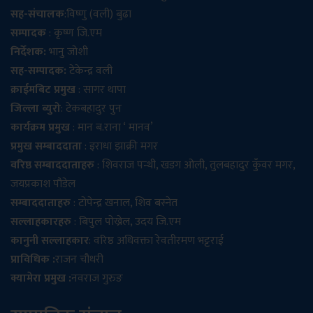
सह-संचालक
:विष्णु (वली) बुढा
सम्पादक
: कृष्ण जि.एम
निर्देशक:
भानु जोशी
सह-सम्पादक:
टेकेन्द्र वली
क्राईमबिट प्रमुख
: सागर थापा
जिल्ला ब्युरो
: टेकबहादुर पुन
कार्यक्रम प्रमुख
: मान ब.राना ‘ मानव’
प्रमुख सम्बाददाता
: इराधा झाक्री मगर
वरिष्ठ सम्बाददाताहरु
: शिवराज पन्थी, खडग ओली, तुलबहादुर कुँवर मगर,
जयप्रकाश पौडेल
सम्बाददाताहरु
: टोपेन्द्र खनाल, शिव बस्नेत
सल्लाहकारहरु
: बिपुल पोख्रेल, उदय जि.एम
कानुनी सल्लाहकार
: वरिष्ठ अधिवक्ता रेवतीरमण भट्टराई
प्राविधिक :
राजन चौधरी
क्यामेरा प्रमुख :
नवराज गुरुङ