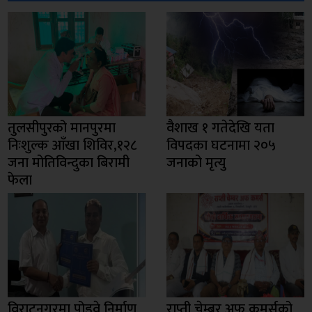
तुलसीपुरको मानपुरमा
वैशाख १ गतेदेखि यता
निःशुल्क आँखा शिविर,१२८
विपदका घटनामा २०५
जना मोतिविन्दुका बिरामी
जनाको मृत्यु
फेला
विराटनगरमा पोडवे निर्माण
राप्ती चेम्बर अफ कमर्सको