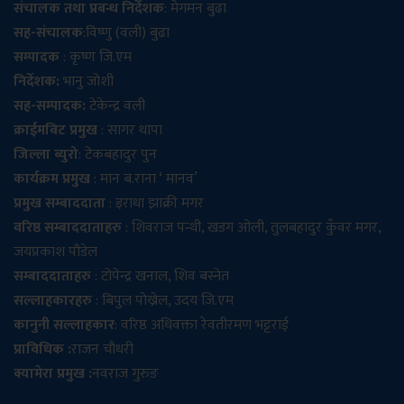
संचालक तथा प्रबन्ध निर्देशक
: मेगमन बुढा
सह-संचालक
:विष्णु (वली) बुढा
सम्पादक
: कृष्ण जि.एम
निर्देशक:
भानु जोशी
सह-सम्पादक:
टेकेन्द्र वली
क्राईमबिट प्रमुख
: सागर थापा
जिल्ला ब्युरो
: टेकबहादुर पुन
कार्यक्रम प्रमुख
: मान ब.राना ‘ मानव’
प्रमुख सम्बाददाता
: इराधा झाक्री मगर
वरिष्ठ सम्बाददाताहरु
: शिवराज पन्थी, खडग ओली, तुलबहादुर कुँवर मगर,
जयप्रकाश पौडेल
सम्बाददाताहरु
: टोपेन्द्र खनाल, शिव बस्नेत
सल्लाहकारहरु
: बिपुल पोख्रेल, उदय जि.एम
कानुनी सल्लाहकार
: वरिष्ठ अधिवक्ता रेवतीरमण भट्टराई
प्राविधिक :
राजन चौधरी
क्यामेरा प्रमुख :
नवराज गुरुङ