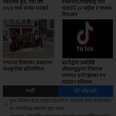
महोत्सव’ हुँदै, नयाँ वर्ष
एक्सनमा,मोडिफाई गरेर
२०८३ भव्य रूपमा मनाइने
चलाउने २२ बाईक र चालक
नियन्त्रण
गणतन्त्र दिवसका अबसरमा
प्रहरीद्वारा अबदेखि
सास्कृतिक प्रतियोगिता
ओखलढुङ्गामा टिकटक
लगायत मनोरञ्जनका एप
चलाउन प्रतिबन्ध
भर्खरै
धेरै पढिएको
दुग्ध चिस्यान केन्द्र अनुदान हिनामिना आरोपमा मेयर केसीसहित
११ जनाविरुद्ध भ्रष्टाचार मुद्दा दायर