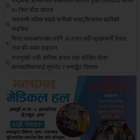
चन्द्रमामा अनियन्त्रित स्पेसएक्स रकेटको टुक्रा ठोक्किँदा करिब
९० फिट चौडा खाडल
नारायणी नदीमा बढ्यो पानीको सतह,किनारमा प्रहरीको
माइकिङ
विपद व्यवस्थापनका लागि २६ हजार बढी सुरक्षाकर्मी तैनाथ,
टोल फ्री नम्बर सञ्चालन
राजपुरको रात्री आविमा अनाथ तथा जोखिम रहेका
बालबालिकालाई सुपानेट र ब्ल्याङ्केट वितरण