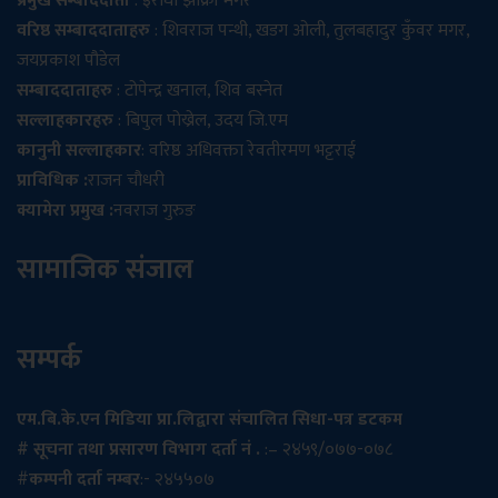
प्रमुख सम्बाददाता
: इराधा झाक्री मगर
वरिष्ठ सम्बाददाताहरु
: शिवराज पन्थी, खडग ओली, तुलबहादुर कुँवर मगर,
जयप्रकाश पौडेल
सम्बाददाताहरु
: टोपेन्द्र खनाल, शिव बस्नेत
सल्लाहकारहरु
: बिपुल पोख्रेल, उदय जि.एम
कानुनी सल्लाहकार
: वरिष्ठ अधिवक्ता रेवतीरमण भट्टराई
प्राविधिक :
राजन चौधरी
क्यामेरा प्रमुख :
नवराज गुरुङ
सामाजिक संजाल
सम्पर्क
एम.बि.के.एन मिडिया प्रा.लिद्वारा संचालित सिधा-पत्र डटकम
# सूचना तथा प्रसारण विभाग दर्ता नं .
:– २४५९/०७७-०७८
#
कम्पनी दर्ता नम्बर
:- २४५५०७