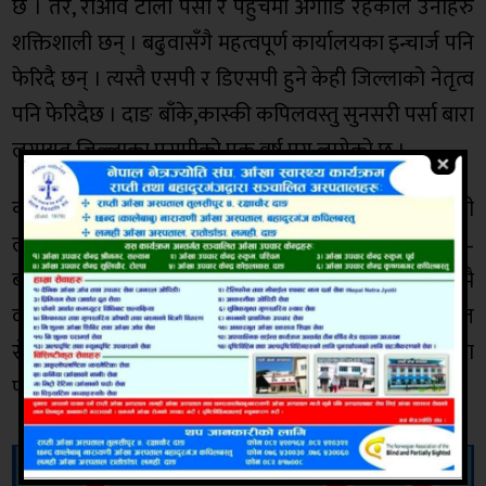
छ । तर, राअवि टोली पैसा र पहुँचमा अगाडि रहेकाले उनीहरु
शक्तिशाली छन् । बढुवासँगै महत्वपूर्ण कार्यालयका इन्चार्ज पनि
फेरिदै छन् । त्यस्तै एसपी र डिएसपी हुने केही जिल्लाको नेतृत्व
पनि फेरिदैछ । दाङ बाँके,कास्की कपिलवस्तु सुनसरी पर्सा बारा
लगायत जिल्लाका एसपीको एक वर्ष पुग्न लागेको छ ।
कास्कीका लागि कृष्ण कोइराला, दिलिप घिमिरे, अजय केसी
लगायतको नाम चर्चामा छ । प्रहरी महानिरीक्षक सिंहले सरुवा–
बढुवामा निष्पक्ष मूल्याङकन गरिने प्रतिबद्धता सार्वजनिक रुपमै
व्यक्त गरेका छन् । त्यसकारण उनले विचौलियाको चलखेल
रोक्न सक्छन् कि सक्दैनन् उनको लागि आगामी सरुवा बढुवा
परीक्षा बन्ने छ ।