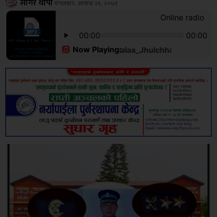
सागर थापा
मंगलबार, आषाढ २१, २०७९