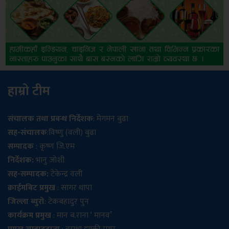
हाम्रो टीम
संचालक तथा प्रबन्ध निर्देशक
: मेगमन बुढा
सह-संचालक
:विष्णु (वली) बुढा
सम्पादक
: कृष्ण जि.एम
निर्देशक:
भानु जोशी
सह-सम्पादक:
टेकेन्द्र वली
क्राईमबिट प्रमुख
: सागर थापा
जिल्ला ब्युरो
: टेकबहादुर पुन
कार्यक्रम प्रमुख
: मान ब.राना ‘ मानव’