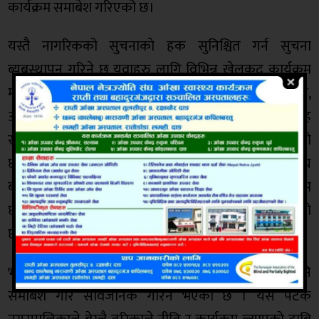
कार्यक्रम समाबेश गरिएको छ।
यस्तै नागरिकको सुचनाकाे हक सुनिश्चित गर्न सुचना
ब्यबस्थापन गरिने छ युवाहरु लागि विभिन्न खेलकुद कार्यक्रम
मार्फत प्रतिभा उजागर गरि संरक्षण गरिने छ । लाेपाेन्मुख,
अल्पसंख्यक र निमाकृत बालबालिकाहरु लागि स्नातक तह
सम्म पठनपाठन नि: सुल्क ब्यबस्थापन गरिने उल्लेख गरिएको
छ ।आर्थिक अबस्था कम्जोर भएका अपांग तथा असहाय
बालबालिकाहरु लाई उच्च प्राथमिक्ता दिदै कक्षा १२ सम्म
छात्रवृत्ति ब्यबस्था गरिने भएको कुरा नितिमा उल्लेख गरिएको
छ ।
भाेलि सम्म चल्ने नगरसभामा उठेका कुराहरु लागि पनि
समाबेश गरि सार्वजनिक गरिने भएको छ । यस पटक