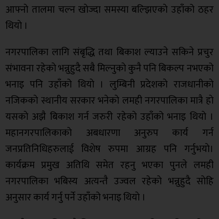
आफ्नाे तालमा चल्न खाेज्दा समस्या बल्झिएकाे उहाँको ठहर
थियाे ।
नगरपालिका लागि संबृद्धि तथा बिकाश ल्याउने सकिने प्रचुर
संभावना रहेकाे भन्नुहुदै सबै मिल्नुकाे कुनै पनि बिकल्प नभएको
भनाइ पनि उहाँको थियाे । लुम्बिनी प्रदेशकाे राजधानीकाे
नजिककाे स्थानीय सरकार भनेकाे लमही नगरपालिका मात्रै हाे
यसकाे अझै बिकाश गर्न जरुरी रहेकाे उहाँको भनाइ थियाे ।
महानगरपालिकाकाे अबधारणा अनुरुप कार्य गर्न
जनप्रतिनिधिहरुलाई विशेष रुपमा आग्रह पनि गर्नुभयाे।
कार्यक्रम प्रमुख अतिथि समेत रहनु भएका पुनले लमही
नगरपालिका भबिस्य अत्यन्तै उज्वल रहेकाे भन्नुहुदै साेहि
अनुसार कार्य गर्नु पर्ने उहाँको भनाइ थियाे ।