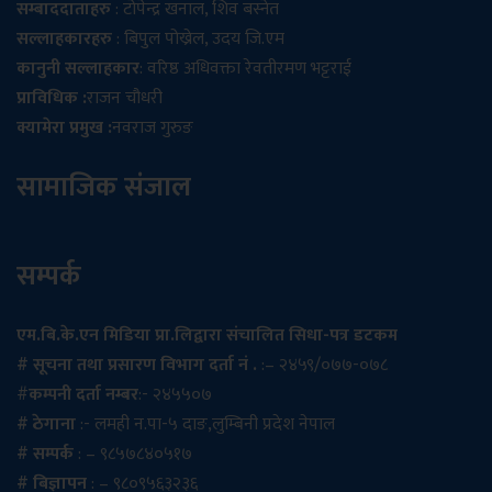
सम्बाददाताहरु
: टोपेन्द्र खनाल, शिव बस्नेत
सल्लाहकारहरु
: बिपुल पोख्रेल, उदय जि.एम
कानुनी सल्लाहकार
: वरिष्ठ अधिवक्ता रेवतीरमण भट्टराई
प्राविधिक :
राजन चौधरी
क्यामेरा प्रमुख :
नवराज गुरुङ
सामाजिक संजाल
सम्पर्क
एम.बि.के.एन मिडिया प्रा.लिद्वारा संचालित सिधा-पत्र डटकम
# सूचना तथा प्रसारण विभाग दर्ता नं .
:– २४५९/०७७-०७८
#
कम्पनी दर्ता नम्बर
:- २४५५०७
# ठेगाना
:- लमही न.पा-५ दाङ,लुम्बिनी प्रदेश नेपाल
# सम्पर्क
: – ९८५७८४०५१७
# बिज्ञापन
: – ९८०९५६३२३६