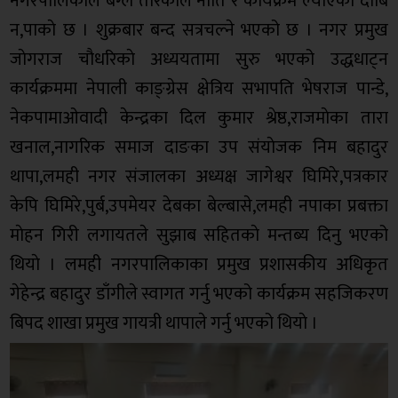
नगरपालिकाले बेग्लै तरिकाले नीति र कार्यक्रम ल्याएकाे दाबि
न,पाकाे छ । शुक्रबार बन्द सत्रचल्ने भएको छ । नगर प्रमुख
जाेगराज चाैधरिकाे अध्ययतामा सुरु भएको उद्धधाट्न
कार्यक्रममा नेपाली काङ्ग्रेस क्षेत्रिय सभापति भेषराज पान्डे,
नेकपामाओवादी केन्द्रका दिल कुमार श्रेष्ठ,राजमाेका तारा
खनाल,नागरिक समाज दाङका उप संयाेजक निम बहादुर
थापा,लमही नगर संजालका अध्यक्ष जागेश्वर घिमिरे,पत्रकार
केपि घिमिरे,पुर्ब,उपमेयर देबका बेल्बासे,लमही नपाका प्रबक्ता
माेहन गिरी लगायतले सुझाब सहितकाे मन्तब्य दिनु भएको
थियाे । लमही नगरपालिकाका प्रमुख प्रशासकीय अधिकृत
गेहेन्द्र बहादुर डाँगीले स्वागत गर्नु भएको कार्यक्रम सहजिकरण
बिपद शाखा प्रमुख गायत्री थापाले गर्नु भएको थियाे ।