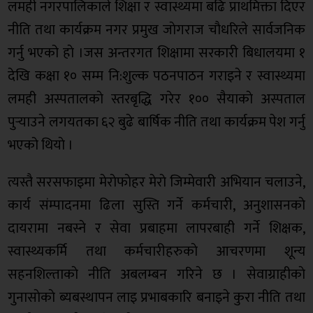
लमही नगरपालिकाले शिक्षा र स्वास्थ्यमा बढि प्राथमिक्ता दिएर
नीति तथा कार्यक्रम नगर प्रमुख जाेगराज चाैधरिले सार्वजनिक
गर्नु भएको हाे ।जस अन्तरगत शिक्षामा सरकारी बिधालयमा १
देखि कक्षा १० सम्म नि:शुल्क पठनपाठन गराइने र स्वास्थ्यमा
लमही अस्पतालकाे स्तरबृद्धि गरेर १०० सैयाकाे अस्पताल
पुर्‍याउने लगयतका ६२ बुढे बार्षिक नीति तथा कार्यक्रम पेश गर्नु
भएको थियाे ।
त्यस्तै सरसफाइमा मेराेफाेहर मेराे जिम्मेवारी अभियान चलाउने,
कार्य संम्पादनमा ढिला सुस्ति गर्ने कर्मचारी, अनुशासनकाे
दायरामा नबस्ने र सेवा प्रबाहमा लापरबाही गर्ने शिक्षक,
स्वास्थ्यकर्मि तथा कर्मचारीहरुकाे आचरणमा शून्य
सहनशिल्ताकाे नीति अबलम्बन गरिने छ । सेवाग्राहीकाे
गुनासाेकाे ब्यबस्थापन लाइ प्रभाबकारि बनाइने कुरा नीति तथा