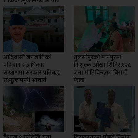
रोकिँदैन:मुख्यमन्त्री आचार्य
आदिवासी जनजातिको
तुलसीपुरको मानपुरमा
पहिचान र अधिकार
निःशुल्क आँखा शिविर,१२८
संरक्षणमा सरकार प्रतिबद्ध
जना मोतिविन्दुका बिरामी
छ:मुख्यमन्त्री आचार्य
फेला
वैशाख १ गतेदेखि यता
विराटनगरमा पोडवे निर्माण