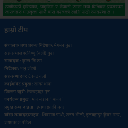
हाम्रो टीम
संचालक तथा प्रबन्ध निर्देशक
: मेगमन बुढा
सह-संचालक
:विष्णु (वली) बुढा
सम्पादक
: कृष्ण जि.एम
निर्देशक:
भानु जोशी
सह-सम्पादक:
टेकेन्द्र वली
क्राईमबिट प्रमुख
: सागर थापा
जिल्ला ब्युरो
: टेकबहादुर पुन
कार्यक्रम प्रमुख
: मान ब.राना ‘ मानव’
प्रमुख सम्बाददाता
: इराधा झाक्री मगर
वरिष्ठ सम्बाददाताहरु
: शिवराज पन्थी, खडग ओली, तुलबहादुर कुँवर मगर,
जयप्रकाश पौडेल