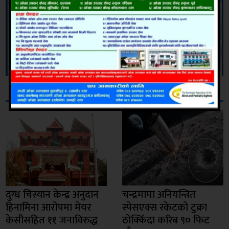
सम्बन्धित
दुग्ध चिस्यान केन्द्र अनुदान
चन्द्रमामा अनियन्त्रित
हिनामिना आरोपमा मेयर
स्पेसएक्स रकेटको टुक्रा
केसीसहित ११ जनाविरुद्ध
ठोक्किँदा करिब ९० फिट