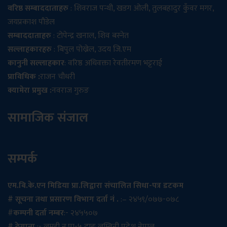
वरिष्ठ सम्बाददाताहरु
: शिवराज पन्थी, खडग ओली, तुलबहादुर कुँवर मगर,
जयप्रकाश पौडेल
सम्बाददाताहरु
: टोपेन्द्र खनाल, शिव बस्नेत
सल्लाहकारहरु
: बिपुल पोख्रेल, उदय जि.एम
कानुनी सल्लाहकार
: वरिष्ठ अधिवक्ता रेवतीरमण भट्टराई
प्राविधिक :
राजन चौधरी
क्यामेरा प्रमुख :
नवराज गुरुङ
सामाजिक संजाल
सम्पर्क
एम.बि.के.एन मिडिया प्रा.लिद्वारा संचालित सिधा-पत्र डटकम
# सूचना तथा प्रसारण विभाग दर्ता नं .
:– २४५९/०७७-०७८
#
कम्पनी दर्ता नम्बर
:- २४५५०७
# ठेगाना
:- लमही न.पा-५ दाङ,लुम्बिनी प्रदेश नेपाल