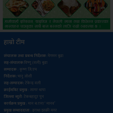
हाम्रो टीम
संचालक तथा प्रबन्ध निर्देशक
: मेगमन बुढा
सह-संचालक
:विष्णु (वली) बुढा
सम्पादक
: कृष्ण जि.एम
निर्देशक:
भानु जोशी
सह-सम्पादक:
टेकेन्द्र वली
क्राईमबिट प्रमुख
: सागर थापा
जिल्ला ब्युरो
: टेकबहादुर पुन
कार्यक्रम प्रमुख
: मान ब.राना ‘ मानव’
प्रमुख सम्बाददाता
: इराधा झाक्री मगर