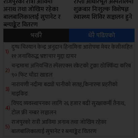
राजपुरको रात्री आविमा
राप्ती आधारभूत अस्पतालमा
अनाथ तथा जोखिम रहेका
शुक्रबार निःशुल्क विशेषज्ञ
बालबालिकालाई सुपानेट र
स्वास्थ्य शिविर सञ्चालन हुने
ब्ल्याङ्केट वितरण
भर्खरै
धेरै पढिएको
दुग्ध चिस्यान केन्द्र अनुदान हिनामिना आरोपमा मेयर केसीसहित
११ जनाविरुद्ध भ्रष्टाचार मुद्दा दायर
चन्द्रमामा अनियन्त्रित स्पेसएक्स रकेटको टुक्रा ठोक्किँदा करिब
९० फिट चौडा खाडल
नारायणी नदीमा बढ्यो पानीको सतह,किनारमा प्रहरीको
माइकिङ
विपद व्यवस्थापनका लागि २६ हजार बढी सुरक्षाकर्मी तैनाथ,
टोल फ्री नम्बर सञ्चालन
राजपुरको रात्री आविमा अनाथ तथा जोखिम रहेका
बालबालिकालाई सुपानेट र ब्ल्याङ्केट वितरण