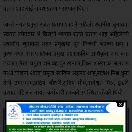
प्रताप शाहलाई सपथ ग्रहण गराएका थिए ।
त्यस्तै नगर प्रमुख रजत प्रताप शाहले पहिलो स्थानीय चुनावमा
स्वतंत्र उमेदवार भै विजयी भएका रजत प्रताप शाह अहिलेको
स्थानीय चुनावमा नगर प्रमुखमा पुन विजयी भएका छन् ।
कृष्णनगर नगरपालिका प्रमुख प्रशासकीय अधिकृत राम चन्द्र
ढकाल,लेखा प्रमुख दान बहादुर खनाल,शिक्षा शाखा का बलराम
पन्थी,योजना शाखा प्रमुख साकिर अहमद शाह,राजेश मिश्र,थुमा
देवी उपाध्याय,प्रदिप चौधरी,सुदिप मौर्य,नागेश्वर मिश्र, इश्वरी
प्रसाद पौडेल लगायत कर्मचारी हरूको उपस्थित रहेको थियो ।