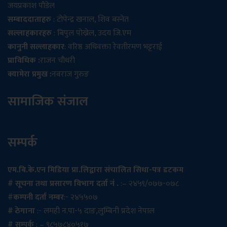
जयप्रकाश पौडेल
सम्बाददाताहरु
: टोपेन्द्र खनाल, शिव बस्नेत
सल्लाहकारहरु
: बिपुल पोख्रेल, उदय जि.एम
कानुनी सल्लाहकार
: वरिष्ठ अधिवक्ता रेवतीरमण भट्टराई
प्राविधिक :
राजन चौधरी
क्यामेरा प्रमुख :
नवराज गुरुङ
सामाजिक संजाल
सम्पर्क
एम.बि.के.एन मिडिया प्रा.लिद्वारा संचालित सिधा-पत्र डटकम
# सूचना तथा प्रसारण विभाग दर्ता नं .
:– २४५९/०७७-०७८
#
कम्पनी दर्ता नम्बर
:- २४५५०७
# ठेगाना
:- लमही न.पा-५ दाङ,लुम्बिनी प्रदेश नेपाल
# सम्पर्क
: – ९८५७८४०५१७