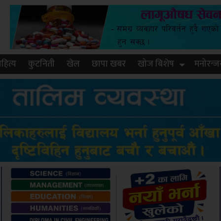
हित्य
कुटनिती
खेल
छापा खबर
खोज बिशेष
मनोरन्ज