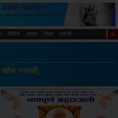
न
भिडियो
समाज
शिक्षा
एजेन्सी