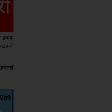
 क्रममा
 नदिएको
दातालाई