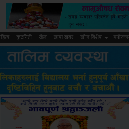
हित्य
कुटनिती
खेल
छापा खबर
खोज बिशेष
मनोरन्ज