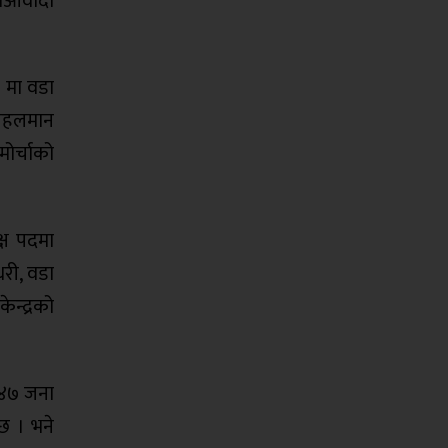
माओवादी
१ मा वडा
ट पहलमान
मोर्चाको
क्ष पदमा
धरी, वडा
ेन्द्रको
 ४७ जना
 छ । भने