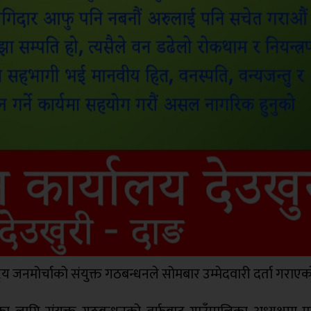
ष्ट्रिय जनमोर्चाको संयुक्त गठबन्धनले सोमबार उम्मेदवारी दर्ता गराए