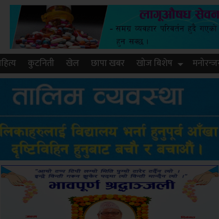
हित्य
कुटनिती
खेल
छापा खबर
खोज बिशेष
मनोरन्ज