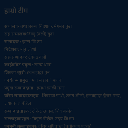
हाम्रो टीम
संचालक तथा प्रबन्ध निर्देशक
: मेगमन बुढा
सह-संचालक
:विष्णु (वली) बुढा
सम्पादक
: कृष्ण जि.एम
निर्देशक:
भानु जोशी
सह-सम्पादक:
टेकेन्द्र वली
क्राईमबिट प्रमुख
: सागर थापा
जिल्ला ब्युरो
: टेकबहादुर पुन
कार्यक्रम प्रमुख
: मान ब.राना ‘ मानव’
प्रमुख सम्बाददाता
: इराधा झाक्री मगर
वरिष्ठ सम्बाददाताहरु
: शिवराज पन्थी, खडग ओली, तुलबहादुर कुँवर मगर,
जयप्रकाश पौडेल
सम्बाददाताहरु
: टोपेन्द्र खनाल, शिव बस्नेत
सल्लाहकारहरु
: बिपुल पोख्रेल, उदय जि.एम
कानुनी सल्लाहकार
: वरिष्ठ अधिवक्ता रेवतीरमण भट्टराई