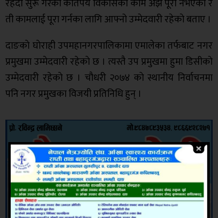
रहँदा सुरू गरेका कतिपय विकासका काम अझै पूरा नभएकाे र
ती कामलाई पूरा गर्नका लागि आफ्नो उम्मेदवारी रहेकाे बताए ।
दाङकाे घाेराही उपमहानगरपालिकामा एमालेका तर्फबाट नगर
प्रमुखमा उम्मेदवारी रहेकाे छ । त्यस्तै उप प्रमुखमा हुमा डिसीकाे
उम्मेदवारी रहेकाे छ । चाैधरी २०७४ काे स्थानीय निर्वाचनमा
पनि नगर प्रमुखका विजयी प्रतिनिधि हुन् ।