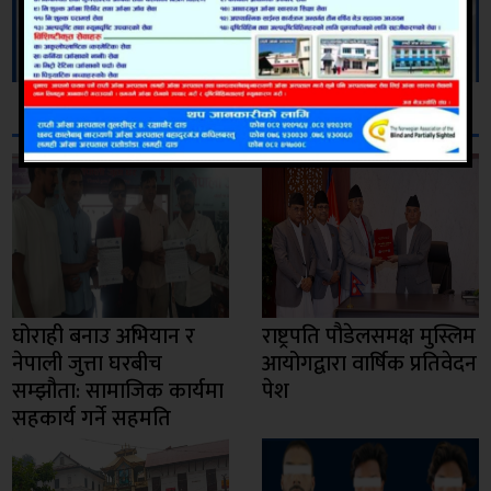
सम्बन्धित
घोराही बनाउ अभियान र
राष्ट्रपति पौडेलसमक्ष मुस्लिम
नेपाली जुत्ता घरबीच
आयोगद्वारा वार्षिक प्रतिवेदन
सम्झौता: सामाजिक कार्यमा
पेश
सहकार्य गर्ने सहमति