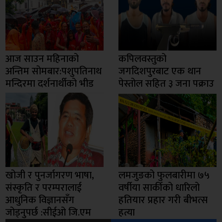
आज साउन महिनाको
कपिलवस्तुको
अन्तिम सोमबार:पशुपतिनाथ
जगदिशपुरबाट एक थान
मन्दिरमा दर्शनार्थीको भीड
पेस्तोल सहित ३ जना पक्राउ
खोजी र पुनर्जागरण भाषा,
लमजुङको फुलबारीमा ७५
संस्कृति र परम्परालाई
वर्षीया सार्कीको धारिलो
आधुनिक विज्ञानसँग
हतियार प्रहार गरी बीभत्स
जोड्नुपर्छ :सीईओ जि.एम
हत्या