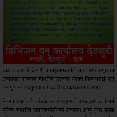
दाङ । दाङकाे घाेराही उपमहानगरपालिकाका नगर प्रमुखका
उम्मेदवार नरुलाल चाैधरीले सुरुवात भएकाे विकासलाई पूरा
गर्न पुन: नगर प्रमुखमा उम्मेदवारी दिएकाे बताएका छन् ।
नेकपा एमालेको तर्फबाट नगर प्रमुखकाे उम्मेदवारी दर्ता गर्न
पुगेका चाैधरीले सञ्चारकर्मीसँगकाे संवादमा आफू नगर प्रमुख