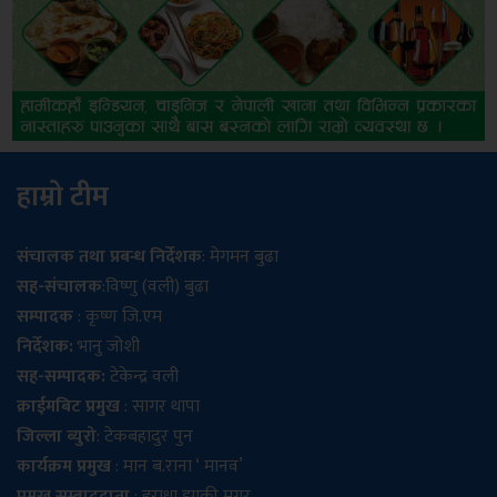
हाम्रो टीम
संचालक तथा प्रबन्ध निर्देशक
: मेगमन बुढा
सह-संचालक
:विष्णु (वली) बुढा
सम्पादक
: कृष्ण जि.एम
निर्देशक:
भानु जोशी
सह-सम्पादक:
टेकेन्द्र वली
क्राईमबिट प्रमुख
: सागर थापा
जिल्ला ब्युरो
: टेकबहादुर पुन
कार्यक्रम प्रमुख
: मान ब.राना ‘ मानव’
प्रमुख सम्बाददाता
: इराधा झाक्री मगर