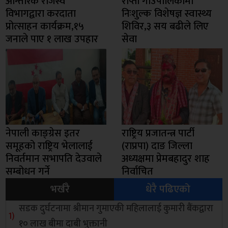
आन्तरिक राजस्व
राप्ती गाउँपालिकामा
विभागद्वारा करदाता
निःशुल्क विशेषज्ञ स्वास्थ्य
प्रोत्साहन कार्यक्रम,१५
शिविर,३ सय बढीले लिए
जनाले पाए १ लाख उपहार
सेवा
नेपाली काङ्ग्रेस इतर
राष्ट्रिय प्रजातन्त्र पार्टी
समूहको राष्ट्रिय भेलालाई
(राप्रपा) दाङ जिल्ला
निवर्तमान सभापति देउवाले
अध्यक्षमा प्रेमबहादुर शाह
सम्बोधन गर्ने
निर्वाचित
भर्खरै
धेरै पढिएको
सडक दुर्घटनामा श्रीमान गुमाएकी महिलालाई कुमारी बैंकद्वारा
१० लाख बीमा दाबी भुक्तानी