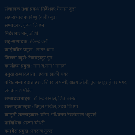
संचालक तथा प्रबन्ध निर्देशक
: मेगमन बुढा
सह-संचालक
:विष्णु (वली) बुढा
सम्पादक
: कृष्ण जि.एम
निर्देशक:
भानु जोशी
सह-सम्पादक:
टेकेन्द्र वली
क्राईमबिट प्रमुख
: सागर थापा
जिल्ला ब्युरो
: टेकबहादुर पुन
कार्यक्रम प्रमुख
: मान ब.राना ‘ मानव’
प्रमुख सम्बाददाता
: इराधा झाक्री मगर
वरिष्ठ सम्बाददाताहरु
: शिवराज पन्थी, खडग ओली, तुलबहादुर कुँवर मगर,
जयप्रकाश पौडेल
सम्बाददाताहरु
: टोपेन्द्र खनाल, शिव बस्नेत
सल्लाहकारहरु
: बिपुल पोख्रेल, उदय जि.एम
कानुनी सल्लाहकार
: वरिष्ठ अधिवक्ता रेवतीरमण भट्टराई
प्राविधिक :
राजन चौधरी
क्यामेरा प्रमुख :
नवराज गुरुङ