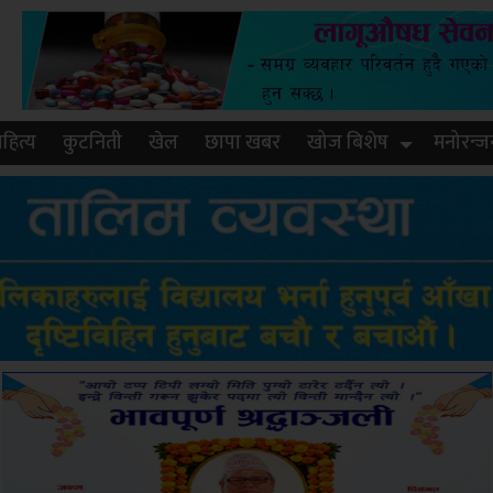
हित्य
कुटनिती
खेल
छापा खबर
खोज बिशेष
मनोरन्ज