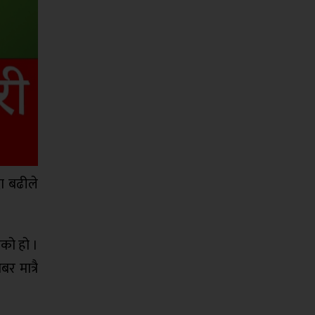
ा बढीले
एको हो ।
र मात्रै