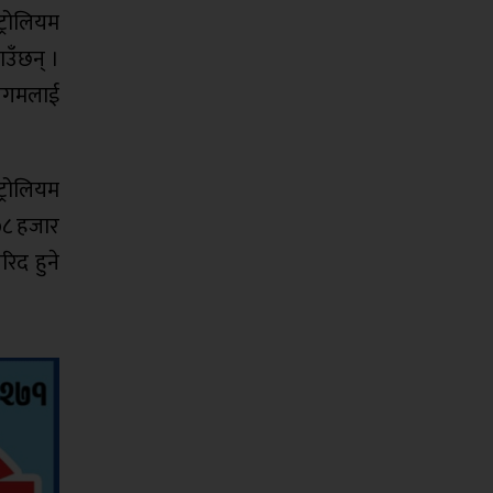
ट्रोलियम
उँछन् ।
निगमलाई
ट्रोलियम
७८ हजार
िद हुने