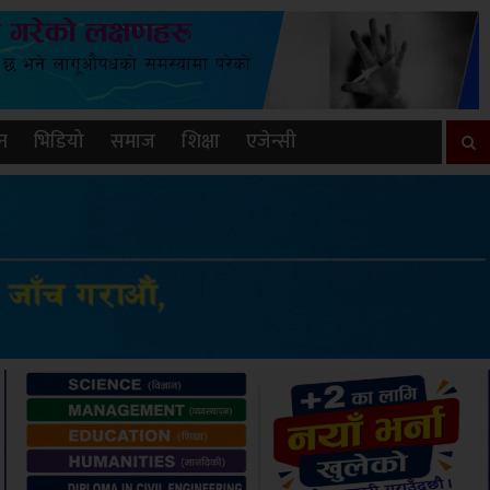
न
भिडियो
समाज
शिक्षा
एजेन्सी