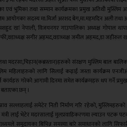
वं भुमिका तथा सम्मान कार्यक्रमका प्रमुख अतिथी मुस्लिम
मुस्लिम आयोगका सदस्य मा.मिर्जा अरशद बेग,मा.महमदिन अली तथा 
ा मशहुद खां नेपाली, विजयनगर गाउपालिका अध्यक्ष गोपाल थापा, र
ुफी,वडाध्यक्ष सगीर अहमद,वडाध्यक्ष जमील अहमद,डा जहीरुल खा
ा मदरसा,चिहान(कब्रस्तान)हरुको संरक्षण मुस्लिम बाल बालि
स्लिम महिलाहरुको लागि सिलाई कढ़ाई जस्ता कार्यक्रम एनज
े कार्यहरु गरेको आगामी दिनमा समेत कार्यक्रमहरु थप गर्ने प्रम
े बताएका छन् ।
ाव‌ सल्लाहलाई समेटेर निती निर्माण गरि रहेको, मुस्लिमहरुको 
 मंत्री लाई भेटेर मदरसालाई मुलप्रवाहिकरणमा ल्याउन पटक प
 माध्यमले समुदायका बिभिन्न समस्या बारे समाधानको लागि सिफा