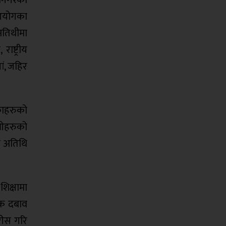
 आयोगका
अतिथीमा
ाष्ट्रीय
ं, जहिर
काहरुको
ीओहरुको
ुख अतिथि
शिक्षामा
टक दबाव
रीस गरि