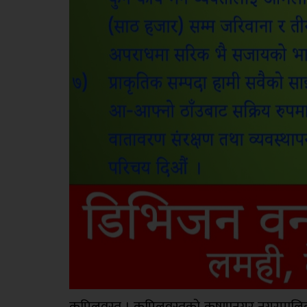
कपिलवस्तु । कपिलवस्तुको कृष्णानगर नगरपालिका