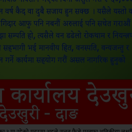
 ३ मा रहेको मदरसा अहले सुन्नत फैजे मुस्तफा अतिकीया लक्ष्