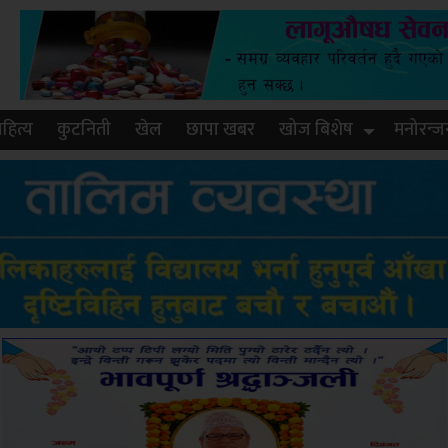
हित्य
कुटनिती
खेल
छापा खबर
खोज बिशेष
मनोरन्ज