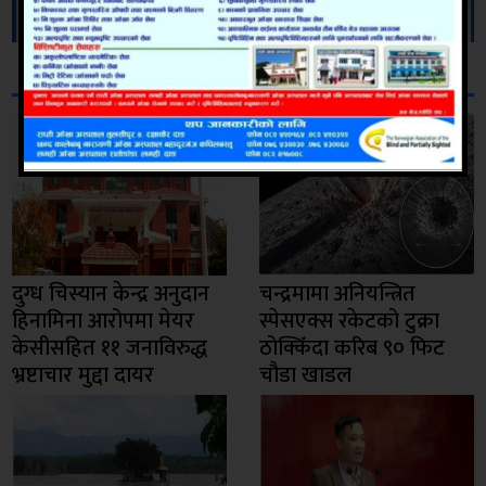
सम्बन्धित
दुग्ध चिस्यान केन्द्र अनुदान
चन्द्रमामा अनियन्त्रित
हिनामिना आरोपमा मेयर
स्पेसएक्स रकेटको टुक्रा
केसीसहित ११ जनाविरुद्ध
ठोक्किँदा करिब ९० फिट
भ्रष्टाचार मुद्दा दायर
चौडा खाडल