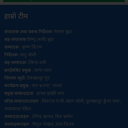
हाम्रो टीम
संचालक तथा प्रबन्ध निर्देशक
: मेगमन बुढा
सह-संचालक
:विष्णु (वली) बुढा
सम्पादक
: कृष्ण जि.एम
निर्देशक:
भानु जोशी
सह-सम्पादक:
टेकेन्द्र वली
क्राईमबिट प्रमुख
: सागर थापा
जिल्ला ब्युरो
: टेकबहादुर पुन
कार्यक्रम प्रमुख
: मान ब.राना ‘ मानव’
प्रमुख सम्बाददाता
: इराधा झाक्री मगर
वरिष्ठ सम्बाददाताहरु
: शिवराज पन्थी, खडग ओली, तुलबहादुर कुँवर मगर,
जयप्रकाश पौडेल
सम्बाददाताहरु
: टोपेन्द्र खनाल, शिव बस्नेत
सल्लाहकारहरु
: बिपुल पोख्रेल, उदय जि.एम