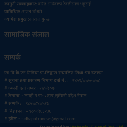
कानुनी सल्लाहकार
: वरिष्ठ अधिवक्ता रेवतीरमण भट्टराई
प्राविधिक :
राजन चौधरी
क्यामेरा प्रमुख :
नवराज गुरुङ
सामाजिक संजाल
सम्पर्क
एम.बि.के.एन मिडिया प्रा.लिद्वारा संचालित सिधा-पत्र डटकम
# सूचना तथा प्रसारण विभाग दर्ता नं .
:– २४५९/०७७-०७८
#
कम्पनी दर्ता नम्बर
:- २४५५०७
# ठेगाना
:- लमही न.पा-५ दाङ,लुम्बिनी प्रदेश नेपाल
# सम्पर्क
: – ९८५७८४०५१७
# बिज्ञापन
: – ९८०९५६३२३६
# इमेल
:-
sidhapatranews@gmail.com