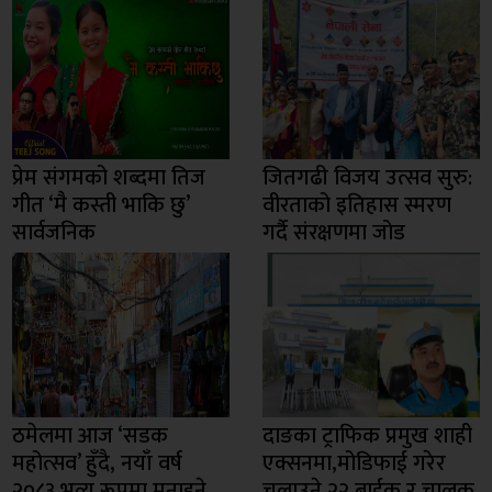
प्रेम संगमको शब्दमा तिज
जितगढी विजय उत्सव सुरु:
गीत ‘मै कस्ती भाकि छु’
वीरताको इतिहास स्मरण
सार्वजनिक
गर्दै संरक्षणमा जोड
ठमेलमा आज ‘सडक
दाङका ट्राफिक प्रमुख शाही
महोत्सव’ हुँदै, नयाँ वर्ष
एक्सनमा,मोडिफाई गरेर
२०८३ भव्य रूपमा मनाइने
चलाउने २२ बाईक र चालक