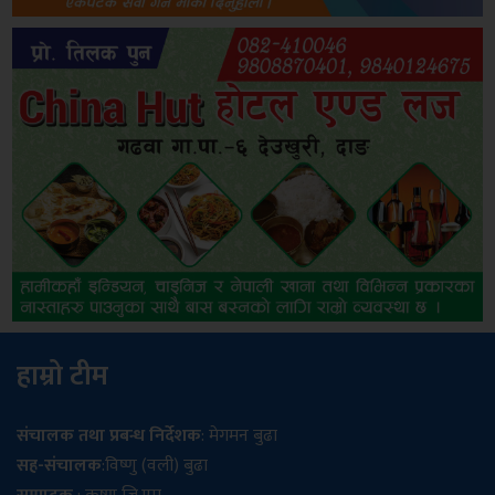
हाम्रो टीम
संचालक तथा प्रबन्ध निर्देशक
: मेगमन बुढा
सह-संचालक
:विष्णु (वली) बुढा