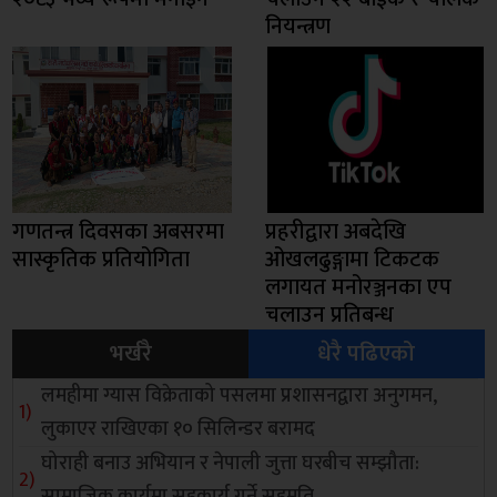
नियन्त्रण
गणतन्त्र दिवसका अबसरमा
प्रहरीद्वारा अबदेखि
सास्कृतिक प्रतियोगिता
ओखलढुङ्गामा टिकटक
लगायत मनोरञ्जनका एप
चलाउन प्रतिबन्ध
भर्खरै
धेरै पढिएको
लमहीमा ग्यास विक्रेताको पसलमा प्रशासनद्वारा अनुगमन,
लुकाएर राखिएका १० सिलिन्डर बरामद
घोराही बनाउ अभियान र नेपाली जुत्ता घरबीच सम्झौता:
सामाजिक कार्यमा सहकार्य गर्ने सहमति