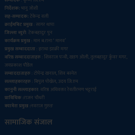
सम्पादक
: कृष्ण जि.एम
निर्देशक:
भानु जोशी
सह-सम्पादक:
टेकेन्द्र वली
क्राईमबिट प्रमुख
: सागर थापा
जिल्ला ब्युरो
: टेकबहादुर पुन
कार्यक्रम प्रमुख
: मान ब.राना ‘ मानव’
प्रमुख सम्बाददाता
: इराधा झाक्री मगर
वरिष्ठ सम्बाददाताहरु
: शिवराज पन्थी, खडग ओली, तुलबहादुर कुँवर मगर,
जयप्रकाश पौडेल
सम्बाददाताहरु
: टोपेन्द्र खनाल, शिव बस्नेत
सल्लाहकारहरु
: बिपुल पोख्रेल, उदय जि.एम
कानुनी सल्लाहकार
: वरिष्ठ अधिवक्ता रेवतीरमण भट्टराई
प्राविधिक :
राजन चौधरी
क्यामेरा प्रमुख :
नवराज गुरुङ
सामाजिक संजाल