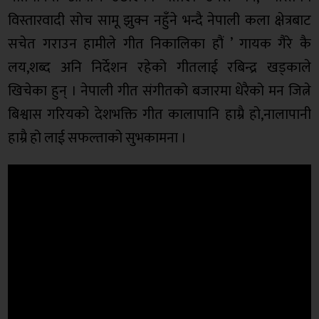
विस्तारवादी सोच सामू झुक्न नहुँने भन्दै नेपाली कला क्षेत्रबाट
सचेत गराउन हामीले गीत निकालिका हौं ’ गायक गैरे कै
लय,शब्द अनि निर्देशन रहेको गीतलाई रबिन्द्र खड्काले
खिचेका हुन् । नेपाली गीत संगीतको बजारमा धेरैको मन जित्ने
बिश्वास गरियको देशभक्ति गीत कालापानि हाम्रै हो,नालापानी
हाम्रै हो लाई सफल्ताको सुभकामना ।