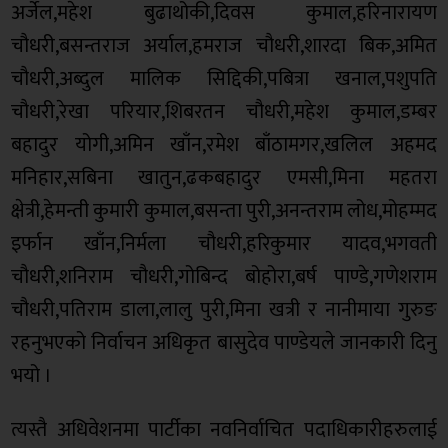
अर्जेल,महेश बुढाथोकी,दिवस कुमाल,हरिनारायण
चौधरी,बसन्तराज अर्याल,हमराज चौधरी,शारदा बिक,अमित
चौधरी,अब्दुल मालिक सिद्दिकी,पबित्रा खनाल,पशुपति
चौधरी,रेखा परियार,शिबरतन चौधरी,महेश कुमाल,डम्बर
बहादुर योगी,अमिन खाँन,रमेश बाँठामगर,खलिल अहमद
मनिहार,सबिना खातुन,ढकबहादुर एमसी,मिना महतरा
क्षेत्री,हेमन्ती कुमारी कुमाल,बसन्ता पुरी,अनन्तराम लोध,मोहम्मद
इर्फान खाँन,निर्मला चौधरी,हरिकुमार यादव,भगवती
चौधरी,शनिराम चौधरी,गोबिन्द बोहोरा,बर्ष पाण्डे,गणेशराम
चौधरी,पतिराम डाला,लालु पुरी,मिना खत्री र नानीमाया गुरुङ
रहनुभएको निर्वाचन अधिकृत बासुदेव पाण्डेयले जानकारी दिनु
भयो ।
त्यस्तै अधिवेशनमा पार्टीका नवनिर्वाचित पदाधिकारीहरुलाई