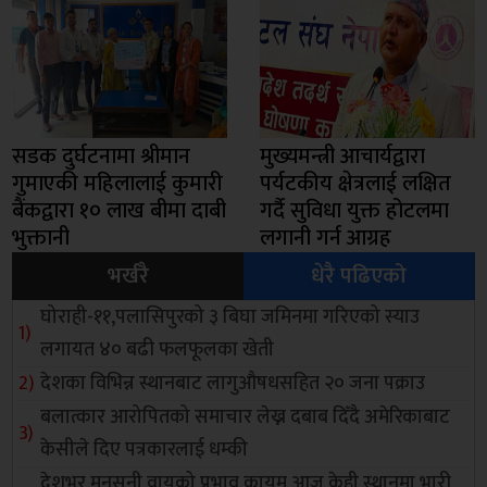
सडक दुर्घटनामा श्रीमान
मुख्यमन्त्री आचार्यद्वारा
गुमाएकी महिलालाई कुमारी
पर्यटकीय क्षेत्रलाई लक्षित
बैंकद्वारा १० लाख बीमा दाबी
गर्दै सुविधा युक्त होटलमा
भुक्तानी
लगानी गर्न आग्रह
भर्खरै
धेरै पढिएको
घोराही-११,पलासिपुरको ३ बिघा जमिनमा गरिएको स्याउ
लगायत ४० बढी फलफूलका खेती
देशका विभिन्न स्थानबाट लागुऔषधसहित २० जना पक्राउ
बलात्कार आरोपितको समाचार लेख्न दबाब दिँदै अमेरिकाबाट
केसीले दिए पत्रकारलाई धम्की
देशभर मनसुनी वायुको प्रभाव कायम,आज केही स्थानमा भारी