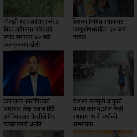
घोराही-११,पलासिपुरको ३
देशका विभिन्न स्थानबाट
बिघा जमिनमा गरिएको
लागुऔषधसहित २० जना
स्याउ लगायत ४० बढी
पक्राउ
फलफूलका खेती
बलात्कार आरोपितको
देशभर मनसुनी वायुको
समाचार लेख्न दबाब दिँदै
प्रभाव कायम,आज केही
अमेरिकाबाट केसीले दिए
स्थानमा भारी वर्षाको
पत्रकारलाई धम्की
सम्भावना