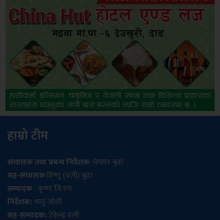
हाम्रो टीम
संचालक तथा प्रबन्ध निर्देशक
: मेगमन बुढा
सह-संचालक
:विष्णु (वली) बुढा
सम्पादक
: कृष्ण जि.एम
निर्देशक:
भानु जोशी
सह-सम्पादक:
टेकेन्द्र वली