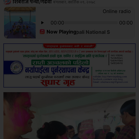
शिबराज पन्थी/गढवा
मंगलबार, कार्तिक ०९, २०७८