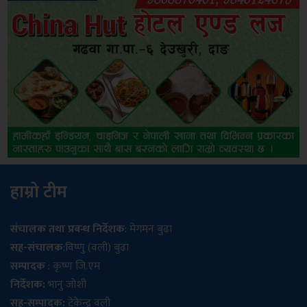
हाम्रो टीम
संचालक तथा प्रबन्ध निर्देशक
: मेगमन बुढा
सह-संचालक
:विष्णु (वली) बुढा
सम्पादक
: कृष्ण जि.एम
निर्देशक:
भानु जोशी
सह-सम्पादक:
टेकेन्द्र वली