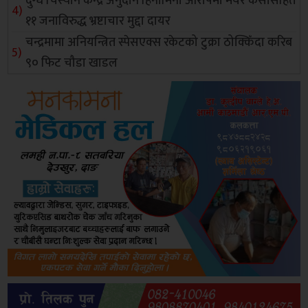
दुग्ध चिस्यान केन्द्र अनुदान हिनामिना आरोपमा मेयर केसीसहित
११ जनाविरुद्ध भ्रष्टाचार मुद्दा दायर
चन्द्रमामा अनियन्त्रित स्पेसएक्स रकेटको टुक्रा ठोक्किँदा करिब
९० फिट चौडा खाडल