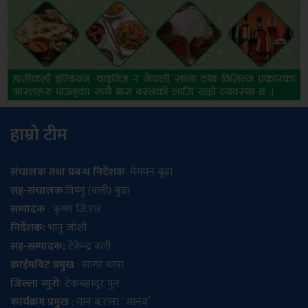
हाम्रो टीम
संचालक तथा प्रबन्ध निर्देशक
: मेगमन बुढा
सह-संचालक
:विष्णु (वली) बुढा
सम्पादक
: कृष्ण जि.एम
निर्देशक:
भानु जोशी
सह-सम्पादक:
टेकेन्द्र वली
क्राईमबिट प्रमुख
: सागर थापा
जिल्ला ब्युरो
: टेकबहादुर पुन
कार्यक्रम प्रमुख
: मान ब.राना ‘ मानव’