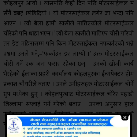
कोहलपुर आयो । त्यसपछि केही दिन पछि मोटरसाईकल म
सँगै बबई छोडिदियो । यो मोटरसाईकल लगेर जा भन्दा पनि
आएन । त्यो बेला हामी रक्सीले मात्तिएकोले मोटरसाईकल
चोरेको पनि थाहा भएन ।’ त्यो बेला रक्सीले मात्तिएर चोरी गरियो
तर डेड महिनासम्म पनि किन मोटरसाईकल नफर्काएको भन्ने
प्रश्नमा उनले भने,–‘फर्काउन डर लाग्यो ।’ उक्त मोटरसाईकल
चोरी गर्ने एक जना फरार रहेका छन् । उनको खोजी कार्य
भैरहेको ईलाका प्रहरी कार्यालय कोहलपुरका ईन्सपेक्टर होम
प्रकाश चौधरीले बताए । उनले उनीहरुहरु मोटरसाईकल चोर्ने
ग्रुप मध्येका हुन् । कोहलपुरबाट मोटरसाईकल चोरेर पहाडी
जिल्लामा सप्लाई गर्ने गरेको बताए । उनका अनुसार हाल
उनीहरुको अनुसन्धान भैरहेको र कानून अनुसार कारवाही
गरिने छ ।