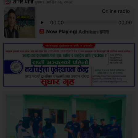
सागर थापा
बुधबार, आश्विन ०६, २०७८