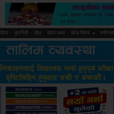
हित्य
कुटनिती
खेल
छापा खबर
खोज बिशेष
मनोरन्ज