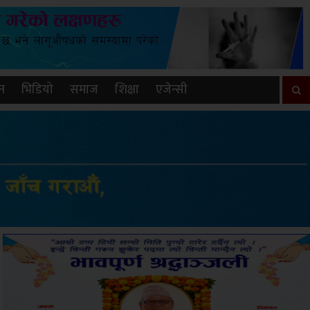
न
भिडियो
समाज
शिक्षा
एजेन्सी