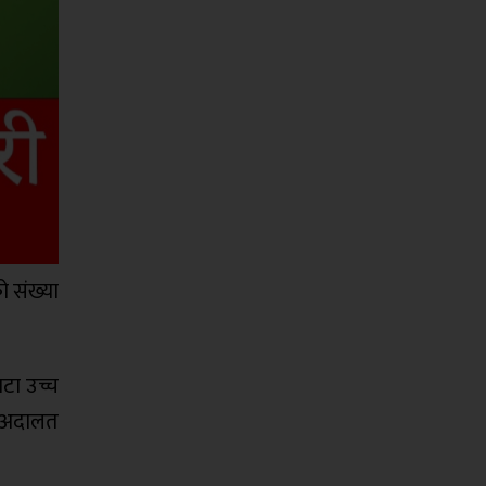
ो संख्या
वटा उच्च
य अदालत