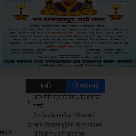
Sdc
भर्खरै
धेरै पढिएको
आज फेरि सुन तोलामा आठ हजारले
बढ्यो
वैदेशिक रोजगारीका पीडितलाई
न्याय दिलाउन भूमिका खेल्ने दाङका
सीडिओ र एसपी सम्मानित