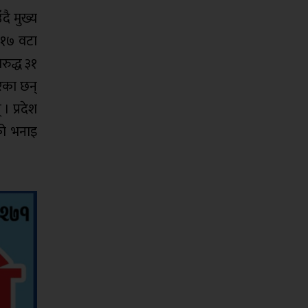
दै मुख्य
े १७ वटा
रुद्ध ३१
रेका छन्
। प्रदेश
को भनाइ