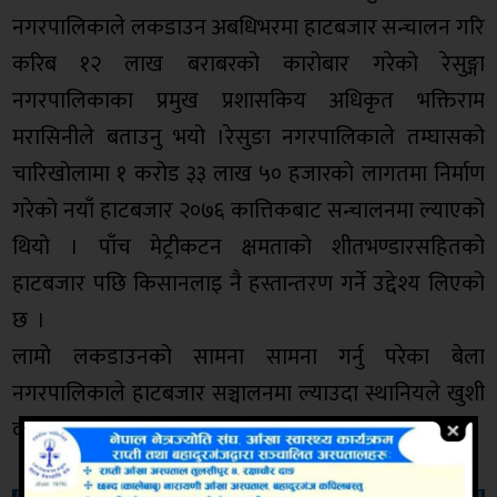
नगरपालिकाले लकडाउन अबधिभरमा हाटबजार सन्चालन गरि
करिब १२ लाख बराबरको कारोबार गरेको रेसुङ्गा
नगरपालिकाका प्रमुख प्रशासकिय अधिकृत भक्तिराम
मरासिनीले बताउनु भयो ।रेसुङा नगरपालिकाले तम्घासको
चारिखोलामा १ करोड ३३ लाख ५० हजारको लागतमा निर्माण
गरेको नयाँ हाटबजार २०७६ कात्तिकबाट सन्चालनमा ल्याएको
थियो । पाँच मेट्रीकटन क्षमताको शीतभण्डारसहितको
हाटबजार पछि किसानलाइ नै हस्तान्तरण गर्ने उद्देश्य लिएको
छ ।
लामो लकडाउनको सामना सामना गर्नु परेका बेला
नगरपालिकाले हाटबजार सञ्चालनमा ल्याउदा स्थानियले खुशी
व्यक्त गरेका छन ।