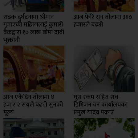
सडक दुर्घटनामा श्रीमान
आज फेरि सुन तोलामा आठ
गुमाएकी महिलालाई कुमारी
हजारले बढ्यो
बैंकद्वारा १० लाख बीमा दाबी
भुक्तानी
आज एकैदिन तोलामा ४
घुस रकम सहित सव-
हजार २ सयले बढ्यो सुनको
डिभिजन वन कार्यालयका
मूल्य
प्रमुख यादव पक्राउ