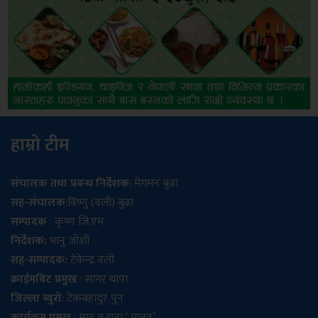
हाम्रो टीम
संचालक तथा प्रबन्ध निर्देशक
: मेगमन बुढा
सह-संचालक
:विष्णु (वली) बुढा
सम्पादक
: कृष्ण जि.एम
निर्देशक:
भानु जोशी
सह-सम्पादक:
टेकेन्द्र वली
क्राईमबिट प्रमुख
: सागर थापा
जिल्ला ब्युरो
: टेकबहादुर पुन
कार्यक्रम प्रमुख
: मान ब.राना ‘ मानव’