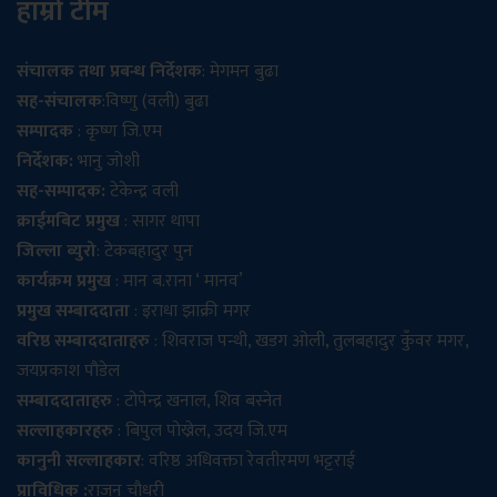
हाम्रो टीम
संचालक तथा प्रबन्ध निर्देशक
: मेगमन बुढा
सह-संचालक
:विष्णु (वली) बुढा
सम्पादक
: कृष्ण जि.एम
निर्देशक:
भानु जोशी
सह-सम्पादक:
टेकेन्द्र वली
क्राईमबिट प्रमुख
: सागर थापा
जिल्ला ब्युरो
: टेकबहादुर पुन
कार्यक्रम प्रमुख
: मान ब.राना ‘ मानव’
प्रमुख सम्बाददाता
: इराधा झाक्री मगर
वरिष्ठ सम्बाददाताहरु
: शिवराज पन्थी, खडग ओली, तुलबहादुर कुँवर मगर,
जयप्रकाश पौडेल
सम्बाददाताहरु
: टोपेन्द्र खनाल, शिव बस्नेत
सल्लाहकारहरु
: बिपुल पोख्रेल, उदय जि.एम
कानुनी सल्लाहकार
: वरिष्ठ अधिवक्ता रेवतीरमण भट्टराई
प्राविधिक :
राजन चौधरी