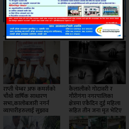
सम्बन्धित
राप्ती चेम्बर अफ कमर्सको
कैलालीको गोदावरी र
चाैथो वार्षिक साधारण
गौरीगंगा नगरपालिका
सभा,कालोबजारी नगर्न
क्षेत्रमा एकैदिन दुई महिला
व्यापारीहरुलाई सुझाव
सहित तीन जना मृत भेटिए