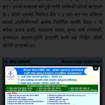
छन् । उनको मन्त्रालय भने टुङ्गो लागि नसकेको स्रोतले बताएको
छ । ओली दाङको निर्वाचन क्षेत्र नं. ३ (ख) बाट गत मंसिरमा
भएको उपनिर्वाचनको क्रममा निर्वाचित भएकी थिइन् । यो
बाहेक अजय शाही, सहसराम यादव, सुमन शर्मा रायमाझी,
कृष्णध्वज खड्का,पुर्मती ढेंगापनि मन्त्री बन्ने निश्चित रहेको
स्रोतले जनाएको छ ।