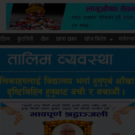
हित्य
कुटनिती
खेल
छापा खबर
खोज बिशेष
मनोरन्ज