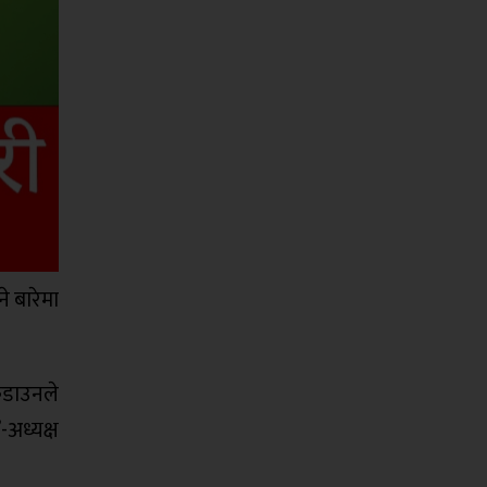
े बारेमा
कडाउनले
अध्यक्ष