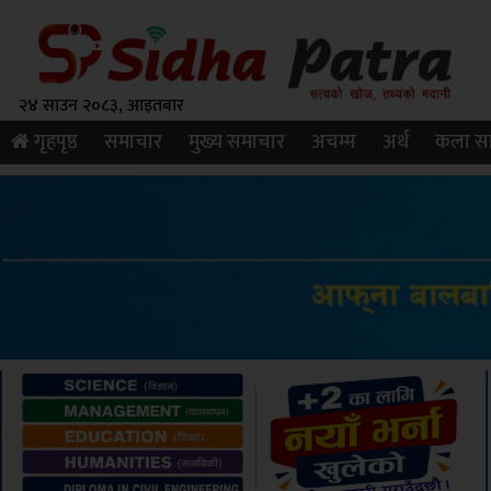
२४ साउन २०८३, आइतबार
गृहपृष्ठ
समाचार
मुख्य समाचार
अचम्म
अर्थ
कला सा