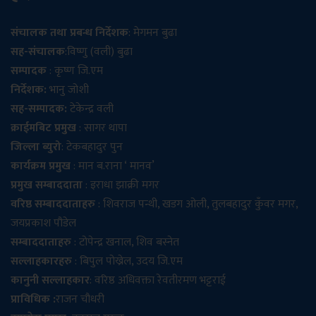
संचालक तथा प्रबन्ध निर्देशक
: मेगमन बुढा
सह-संचालक
:विष्णु (वली) बुढा
सम्पादक
: कृष्ण जि.एम
निर्देशक:
भानु जोशी
सह-सम्पादक:
टेकेन्द्र वली
क्राईमबिट प्रमुख
: सागर थापा
जिल्ला ब्युरो
: टेकबहादुर पुन
कार्यक्रम प्रमुख
: मान ब.राना ‘ मानव’
प्रमुख सम्बाददाता
: इराधा झाक्री मगर
वरिष्ठ सम्बाददाताहरु
: शिवराज पन्थी, खडग ओली, तुलबहादुर कुँवर मगर,
जयप्रकाश पौडेल
सम्बाददाताहरु
: टोपेन्द्र खनाल, शिव बस्नेत
सल्लाहकारहरु
: बिपुल पोख्रेल, उदय जि.एम
कानुनी सल्लाहकार
: वरिष्ठ अधिवक्ता रेवतीरमण भट्टराई
प्राविधिक :
राजन चौधरी