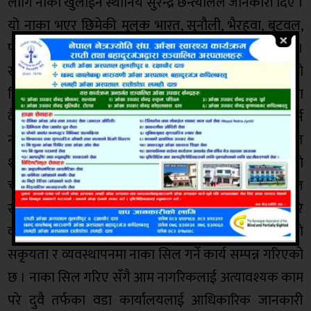
लागि नाका खुलाईने स्थानिय सुरेन्द्र छन्त्यालले जानकारी दिए ।
यो नाका भएर छिमेकी मुलुक भारत, सुनौली, भैरहवा, बुटवल,
पाल्पा, गुल्मीका विभिन्न स्थानमा आवतजावत गर्न सकिन्छ ।
सोमबार बडिगाड गाउँपालिकाले बडिगाड र गलकोटको
सिमाना गिरङदी खोला पुलमा नाका सिल गरेसँगै यो नाका
वैकल्पिक मार्गको रुपमा प्रयोग हुने हुँदा उक्त जोखिम कम गर्न
नाका सिल गरिएको गलकोट नगरपालिकाका नगर प्रमुख भरत
शर्मा गैरेले बताए । अहिले नाका सिल गरिए सँगै तगालोको
चाबी वडा अध्यक्ष राम प्रसाद कँडेल, समाजसेवी सुरेन्द्र छन्त्याल
र नाका नजिकका स्थानिय भविलाल गौतम सँग रहने गरि
व्यवस्थापन गरिएको छ । गलकोट नगरपालिका वडा नं ८ को
सकृयता र व्यवस्थापनमा नाका सिल गर्ने कार्य सम्पन्न गरिएको
छ । नाका सिल गरिए सँगै आम नागरिकलाई अत्यावश्यक काम
परे दुवै तर्फका वडा कार्यालयलाई आधिकारिक जानकारी