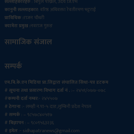
सल्लाहकारहरु
: बिपुल पोख्रेल, उदय जि.एम
कानुनी सल्लाहकार
: वरिष्ठ अधिवक्ता रेवतीरमण भट्टराई
प्राविधिक :
राजन चौधरी
क्यामेरा प्रमुख :
नवराज गुरुङ
सामाजिक संजाल
सम्पर्क
एम.बि.के.एन मिडिया प्रा.लिद्वारा संचालित सिधा-पत्र डटकम
# सूचना तथा प्रसारण विभाग दर्ता नं .
:– २४५९/०७७-०७८
#
कम्पनी दर्ता नम्बर
:- २४५५०७
# ठेगाना
:- लमही न.पा-५ दाङ,लुम्बिनी प्रदेश नेपाल
# सम्पर्क
: – ९८५७८४०५१७
# बिज्ञापन
: – ९८०९५६३२३६
# इमेल
:-
sidhapatranews@gmail.com