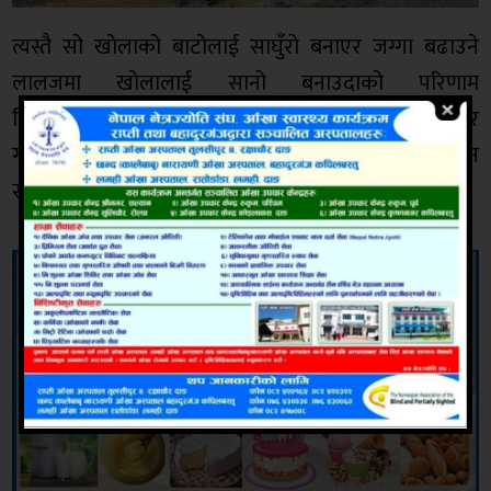
त्यस्तै सो खोलाको बाटोलाई साघुँरो बनाएर जग्गा बढाउने
लालजमा खोलालाई सानो बनाउदाको परिणाम
सिन्धुपाल्चोकको घटनाले देखाएको उदाहरणलाई मध्यनजर
गरेर सो स्थानमा तत्काल सम्बन्धित निकायले ध्यान दिन
स्थानीय बासीले अनुरोध गरेका छन् ।