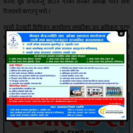
वनमा थुप्रै वन्यजन्तु आउने गरेको वनका अध्यक्ष पवन शर्मा
रिजालले बताउनु भयो ।
त्यस्तै देउखुरी डिभिजन कार्यालय लमहीका वन अधिकृत पुरण
प्रसाद चौधरी, रण सिंह दल गण अर्जुन खोला लमहीका सेनानी
मनोज थापा, सहायक वन अधिकृत छोटेलाल चौधरी, अजम्बरी
सामुदायिक वनका अध्यक्ष पवन शर्मा रिजाल, वन्यजन्तु
अनुशन्धानकर्मी चिरञ्जीवी खनाल लगायतको टोली घटना स्थल
पुगेर उक्त हुँडारको उद्दार गरेको थियो ।