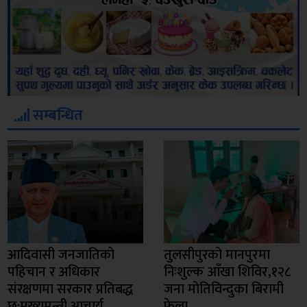
सम्बन्धित
आदिवासी जनजातिको
तुलसीपुरको मानपुरमा
पहिचान र अधिकार
निःशुल्क आँखा शिविर,१२८
संरक्षणमा सरकार प्रतिबद्ध
जना मोतिविन्दुका बिरामी
छ:मुख्यमन्त्री आचार्य
फेला