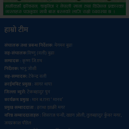
हाम्रो टीम
संचालक तथा प्रबन्ध निर्देशक
: मेगमन बुढा
सह-संचालक
:विष्णु (वली) बुढा
सम्पादक
: कृष्ण जि.एम
निर्देशक:
भानु जोशी
सह-सम्पादक:
टेकेन्द्र वली
क्राईमबिट प्रमुख
: सागर थापा
जिल्ला ब्युरो
: टेकबहादुर पुन
कार्यक्रम प्रमुख
: मान ब.राना ‘ मानव’
प्रमुख सम्बाददाता
: इराधा झाक्री मगर
वरिष्ठ सम्बाददाताहरु
: शिवराज पन्थी, खडग ओली, तुलबहादुर कुँवर मगर,
जयप्रकाश पौडेल