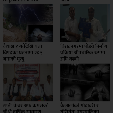
वैशाख १ गतेदेखि यता
विराटनगरमा पोडवे निर्माण
विपदका घटनामा २०५
प्रक्रिया औपचारिक रुपमा
जनाको मृत्यु
अघि बढ्यो
राप्ती चेम्बर अफ कमर्सको
कैलालीको गोदावरी र
चाैथो वार्षिक साधारण
गौरीगंगा नगरपालिका