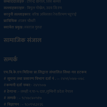
सम्बाददाताहरु
: टोपेन्द्र खनाल, शिव बस्नेत
सल्लाहकारहरु
: बिपुल पोख्रेल, उदय जि.एम
कानुनी सल्लाहकार
: वरिष्ठ अधिवक्ता रेवतीरमण भट्टराई
प्राविधिक :
राजन चौधरी
क्यामेरा प्रमुख :
नवराज गुरुङ
सामाजिक संजाल
सम्पर्क
एम.बि.के.एन मिडिया प्रा.लिद्वारा संचालित सिधा-पत्र डटकम
# सूचना तथा प्रसारण विभाग दर्ता नं .
:– २४५९/०७७-०७८
#
कम्पनी दर्ता नम्बर
:- २४५५०७
# ठेगाना
:- लमही न.पा-५ दाङ,लुम्बिनी प्रदेश नेपाल
# सम्पर्क
: – ९८५७८४०५१७
# बिज्ञापन
: – ९८०९५६३२३६