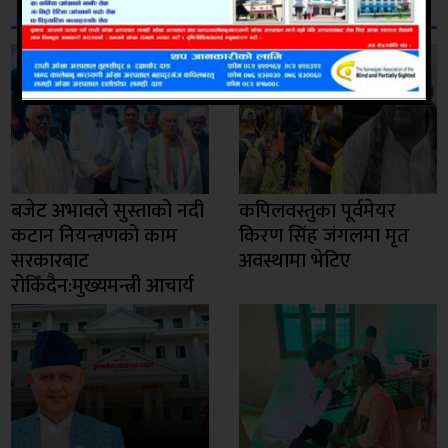
सम्बन्धित
बजेट अभावले सुस्ताको नदी
कपिलवस्तुका पूर्वमेयर
कटान नियन्त्रणको काम
किरण सिंह जंगलमा मृत
सरकारबाट
अवस्थामा भेटिए
रोकिँदैन:मुख्यमन्त्री आचार्य