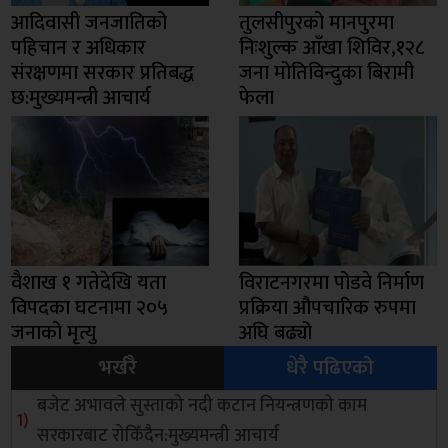
आदिवासी जनजातिको
तुलसीपुरको मानपुरमा
पहिचान र अधिकार
निःशुल्क आँखा शिविर,१२८
संरक्षणमा सरकार प्रतिबद्ध
जना मोतिविन्दुका बिरामी
छ:मुख्यमन्त्री आचार्य
फेला
वैशाख १ गतेदेखि यता
विराटनगरमा पोडवे निर्माण
विपदका घटनामा २०५
प्रक्रिया औपचारिक रुपमा
जनाको मृत्यु
अघि बढ्यो
भर्खरै
धेरै पढिएको
बजेट अभावले सुस्ताको नदी कटान नियन्त्रणको काम
सरकारबाट रोकिँदैन:मुख्यमन्त्री आचार्य