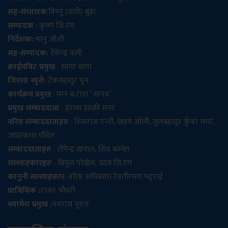
सह-संचालक
:विष्णु (वली) बुढा
सम्पादक
: कृष्ण जि.एम
निर्देशक:
भानु जोशी
सह-सम्पादक:
टेकेन्द्र वली
क्राईमबिट प्रमुख
: सागर थापा
जिल्ला ब्युरो
: टेकबहादुर पुन
कार्यक्रम प्रमुख
: मान ब.राना ‘ मानव’
प्रमुख सम्बाददाता
: इराधा झाक्री मगर
वरिष्ठ सम्बाददाताहरु
: शिवराज पन्थी, खडग ओली, तुलबहादुर कुँवर मगर,
जयप्रकाश पौडेल
सम्बाददाताहरु
: टोपेन्द्र खनाल, शिव बस्नेत
सल्लाहकारहरु
: बिपुल पोख्रेल, उदय जि.एम
कानुनी सल्लाहकार
: वरिष्ठ अधिवक्ता रेवतीरमण भट्टराई
प्राविधिक :
राजन चौधरी
क्यामेरा प्रमुख :
नवराज गुरुङ