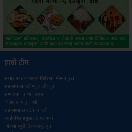
हाम्रो टीम
संचालक तथा प्रबन्ध निर्देशक
: मेगमन बुढा
सह-संचालक
:विष्णु (वली) बुढा
सम्पादक
: कृष्ण जि.एम
निर्देशक:
भानु जोशी
सह-सम्पादक:
टेकेन्द्र वली
क्राईमबिट प्रमुख
: सागर थापा
जिल्ला ब्युरो
: टेकबहादुर पुन