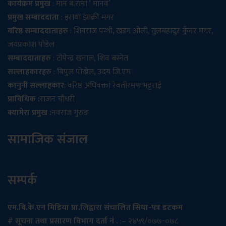
कार्यक्रम प्रमुख
: मान ब.राना ‘ मानव’
प्रमुख सम्बाददाता
: इराधा झाक्री मगर
वरिष्ठ सम्बाददाताहरु
: शिवराज पन्थी, खडग ओली, तुलबहादुर कुँवर मगर,
जयप्रकाश पौडेल
सम्बाददाताहरु
: टोपेन्द्र खनाल, शिव बस्नेत
सल्लाहकारहरु
: बिपुल पोख्रेल, उदय जि.एम
कानुनी सल्लाहकार
: वरिष्ठ अधिवक्ता रेवतीरमण भट्टराई
प्राविधिक :
राजन चौधरी
क्यामेरा प्रमुख :
नवराज गुरुङ
सामाजिक संजाल
सम्पर्क
एम.बि.के.एन मिडिया प्रा.लिद्वारा संचालित सिधा-पत्र डटकम
# सूचना तथा प्रसारण विभाग दर्ता नं .
:– २४५९/०७७-०७८