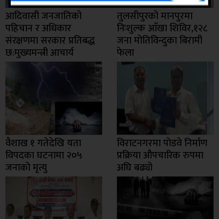
आदिवासी जनजातिको
तुलसीपुरको मानपुरमा
पहिचान र अधिकार
निःशुल्क आँखा शिविर,१२८
संरक्षणमा सरकार प्रतिबद्ध
जना मोतिविन्दुका बिरामी
छ:मुख्यमन्त्री आचार्य
फेला
वैशाख १ गतेदेखि यता
विराटनगरमा पोडवे निर्माण
विपदका घटनामा २०५
प्रक्रिया औपचारिक रुपमा
जनाको मृत्यु
अघि बढ्यो