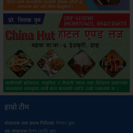
हाम्रो टीम
संचालक तथा प्रबन्ध निर्देशक
: मेगमन बुढा
सह-संचालक
:विष्णु (वली) बुढा