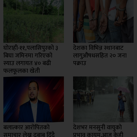
घोराही-११,पलासिपुरको ३
देशका विभिन्न स्थानबाट
बिघा जमिनमा गरिएको
लागुऔषधसहित २० जना
स्याउ लगायत ४० बढी
पक्राउ
फलफूलका खेती
बलात्कार आरोपितको
देशभर मनसुनी वायुको
समाचार लेख्न दबाब दिँदै
प्रभाव कायम,आज केही