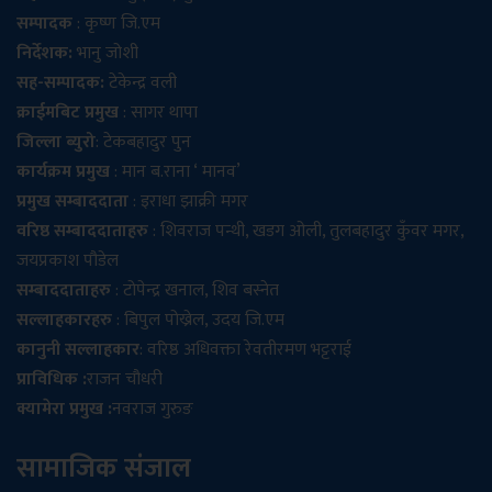
सम्पादक
: कृष्ण जि.एम
निर्देशक:
भानु जोशी
सह-सम्पादक:
टेकेन्द्र वली
क्राईमबिट प्रमुख
: सागर थापा
जिल्ला ब्युरो
: टेकबहादुर पुन
कार्यक्रम प्रमुख
: मान ब.राना ‘ मानव’
प्रमुख सम्बाददाता
: इराधा झाक्री मगर
वरिष्ठ सम्बाददाताहरु
: शिवराज पन्थी, खडग ओली, तुलबहादुर कुँवर मगर,
जयप्रकाश पौडेल
सम्बाददाताहरु
: टोपेन्द्र खनाल, शिव बस्नेत
सल्लाहकारहरु
: बिपुल पोख्रेल, उदय जि.एम
कानुनी सल्लाहकार
: वरिष्ठ अधिवक्ता रेवतीरमण भट्टराई
प्राविधिक :
राजन चौधरी
क्यामेरा प्रमुख :
नवराज गुरुङ
सामाजिक संजाल