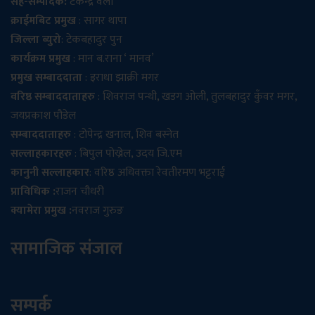
सह-सम्पादक:
टेकेन्द्र वली
क्राईमबिट प्रमुख
: सागर थापा
जिल्ला ब्युरो
: टेकबहादुर पुन
कार्यक्रम प्रमुख
: मान ब.राना ‘ मानव’
प्रमुख सम्बाददाता
: इराधा झाक्री मगर
वरिष्ठ सम्बाददाताहरु
: शिवराज पन्थी, खडग ओली, तुलबहादुर कुँवर मगर,
जयप्रकाश पौडेल
सम्बाददाताहरु
: टोपेन्द्र खनाल, शिव बस्नेत
सल्लाहकारहरु
: बिपुल पोख्रेल, उदय जि.एम
कानुनी सल्लाहकार
: वरिष्ठ अधिवक्ता रेवतीरमण भट्टराई
प्राविधिक :
राजन चौधरी
क्यामेरा प्रमुख :
नवराज गुरुङ
सामाजिक संजाल
सम्पर्क