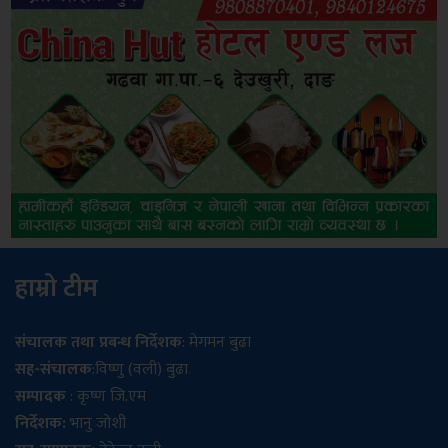
हाम्रो टीम
संचालक तथा प्रबन्ध निर्देशक
: मेगमन बुढा
सह-संचालक
:विष्णु (वली) बुढा
सम्पादक
: कृष्ण जि.एम
निर्देशक:
भानु जोशी