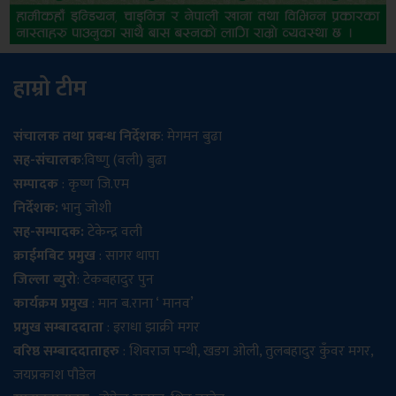
हाम्रो टीम
संचालक तथा प्रबन्ध निर्देशक
: मेगमन बुढा
सह-संचालक
:विष्णु (वली) बुढा
सम्पादक
: कृष्ण जि.एम
निर्देशक:
भानु जोशी
सह-सम्पादक:
टेकेन्द्र वली
क्राईमबिट प्रमुख
: सागर थापा
जिल्ला ब्युरो
: टेकबहादुर पुन
कार्यक्रम प्रमुख
: मान ब.राना ‘ मानव’
प्रमुख सम्बाददाता
: इराधा झाक्री मगर
वरिष्ठ सम्बाददाताहरु
: शिवराज पन्थी, खडग ओली, तुलबहादुर कुँवर मगर,
जयप्रकाश पौडेल