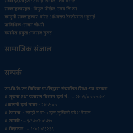
सम्बाददाताहरु
: टोपेन्द्र खनाल, शिव बस्नेत
सल्लाहकारहरु
: बिपुल पोख्रेल, उदय जि.एम
कानुनी सल्लाहकार
: वरिष्ठ अधिवक्ता रेवतीरमण भट्टराई
प्राविधिक :
राजन चौधरी
क्यामेरा प्रमुख :
नवराज गुरुङ
सामाजिक संजाल
सम्पर्क
एम.बि.के.एन मिडिया प्रा.लिद्वारा संचालित सिधा-पत्र डटकम
# सूचना तथा प्रसारण विभाग दर्ता नं .
:– २४५९/०७७-०७८
#
कम्पनी दर्ता नम्बर
:- २४५५०७
# ठेगाना
:- लमही न.पा-५ दाङ,लुम्बिनी प्रदेश नेपाल
# सम्पर्क
: – ९८५७८४०५१७
# बिज्ञापन
: – ९८०९५६३२३६