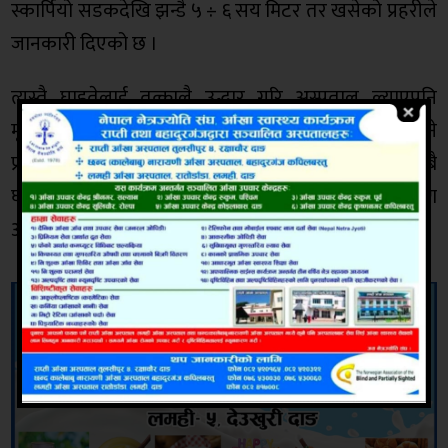
स्कार्पियो सडकदेखि झन्डै ५ ÷ ६ सय मिटर तर खसेको प्रहरीले
जानकारी दिएको छ ।
त्यस्तै घाइतेलाई तत्कालै उद्धार गरि अस्पताल ल्याएपनि
मृतकको शव अझैं घटनास्थलमै रहेको र त्यो शवपनि निकाल्ने
प्रयास भइरहेको डिएसपी रिजालले जानकारी दिए । अहिले दुबै
घाइते बोल्न सक्ने अवस्थामा नरहेको हुँदा दूर्घटनाको कारण
अझैं थाहाँ हुन नसकेको प्रहरीले जनाएको छ ।