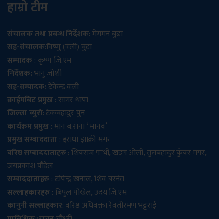
हाम्रो टीम
संचालक तथा प्रबन्ध निर्देशक
: मेगमन बुढा
सह-संचालक
:विष्णु (वली) बुढा
सम्पादक
: कृष्ण जि.एम
निर्देशक:
भानु जोशी
सह-सम्पादक:
टेकेन्द्र वली
क्राईमबिट प्रमुख
: सागर थापा
जिल्ला ब्युरो
: टेकबहादुर पुन
कार्यक्रम प्रमुख
: मान ब.राना ‘ मानव’
प्रमुख सम्बाददाता
: इराधा झाक्री मगर
वरिष्ठ सम्बाददाताहरु
: शिवराज पन्थी, खडग ओली, तुलबहादुर कुँवर मगर,
जयप्रकाश पौडेल
सम्बाददाताहरु
: टोपेन्द्र खनाल, शिव बस्नेत
सल्लाहकारहरु
: बिपुल पोख्रेल, उदय जि.एम
कानुनी सल्लाहकार
: वरिष्ठ अधिवक्ता रेवतीरमण भट्टराई
प्राविधिक :
राजन चौधरी