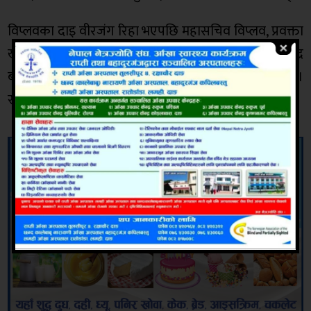
विप्लवका दाइ वीरजंग रिहा भएपछि महासचिव विप्लव, प्रवक्ता
खड्गबहादुर विश्वकर्मा प्रकाण्ड, सचिवालय सदस्य धर्मेन्द्र
बाँस्तोलालगायतका केन्द्रीय नेताहरुले स्वागत गरेका थिए ।
साभार अनलाइन खबर