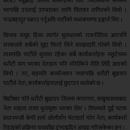
धरौटी नबुझाइ जेलमा बसिरहेका थिए ।स्वास्थ्यमा समस्या
भएपछि उनलाई उपचारका लागि चितवन लगिएको थियो ।
चन्द्रबहादुर पक्राउ पर्नुअघि पार्टीको मध्यकमाण्ड इञ्चार्ज थिए ।
विप्लव समूह हिंसा त्यागेर मूलधारको राजनीतिमा आएसँगै
सरकारले सबैको मुद्दा फिर्ता लिने समझदारी गरेको थियो ।
त्यसपछि पार्टीले थुनामा रहेका सबै कार्यकर्ताहरु नछुटेसम्म
धरौटी माग भएका नेताहरु पनि ननिस्किने नीति लिँदै आएको
थियो । तर, सहमति कार्यान्वयन नभएपछि धरौटी बुझाएर
पार्टीले नेता, कार्यकर्ताहरुलाई छुटाउन थालेको छ ।
बिहीबार पनि धरौटी बुझाएर जिल्ला कारागार, संखुवासभाबाट
नेता माइला लामा थुनामुक्त भएका थिए । विप्लवले दुई पटक
प्रधानमन्त्री केपी शर्मा ओलीसँग भेटवार्ता गरेर नेता, कार्यकर्ता
रिहाइको प्रक्रिया यथाशीघ्र टुंग्याइदिन आग्रह गरिसकेका छन् ।