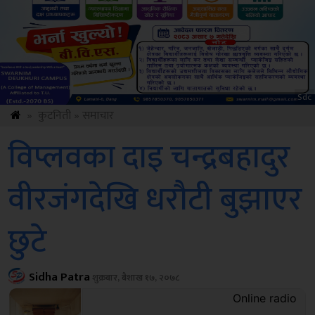
ksbus
»
कुटनिती
»
समाचार
विप्लवका दाइ चन्द्रबहादुर
वीरजंगदेखि धरौटी बुझाएर
छुटे
Sidha Patra
शुक्रबार, बैशाख १७, २०७८