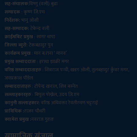
सह-संचालक
:विष्णु (वली) बुढा
सम्पादक
: कृष्ण जि.एम
निर्देशक:
भानु जोशी
सह-सम्पादक:
टेकेन्द्र वली
क्राईमबिट प्रमुख
: सागर थापा
जिल्ला ब्युरो
: टेकबहादुर पुन
कार्यक्रम प्रमुख
: मान ब.राना ‘ मानव’
प्रमुख सम्बाददाता
: इराधा झाक्री मगर
वरिष्ठ सम्बाददाताहरु
: शिवराज पन्थी, खडग ओली, तुलबहादुर कुँवर मगर,
जयप्रकाश पौडेल
सम्बाददाताहरु
: टोपेन्द्र खनाल, शिव बस्नेत
सल्लाहकारहरु
: बिपुल पोख्रेल, उदय जि.एम
कानुनी सल्लाहकार
: वरिष्ठ अधिवक्ता रेवतीरमण भट्टराई
प्राविधिक :
राजन चौधरी
क्यामेरा प्रमुख :
नवराज गुरुङ
सामाजिक संजाल