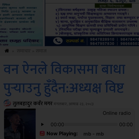
Amb
»
समाचार
»
समाज
वन ऐनले विकासमा बाधा
पुर्‍याउनु हुँदैन:अध्यक्ष विष्ट
तुलबहादुर कवँर मगर
मंगलबार, आषाढ २३, २०८३