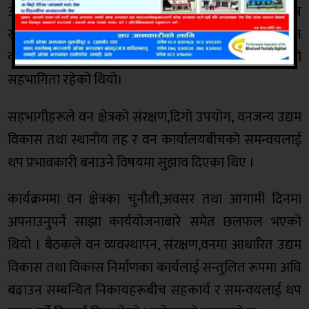
अध्यक्षहरू,इलाका प्रहरी कार्यालय भालुबाङका प्रमुख,विभिन्न
सामुदायिक वन उपभोक्ता समितिका अध्यक्षहरू,वन
कार्यालयका कर्मचारी तथा अन्य सरोकारवालाहरूको
सहभागिता रहेको थियो।
सहभागीहरूले वन क्षेत्रको संरक्षण,दिगो उपयोग, वनजन्य उद्यम
विकास तथा स्थानीय तह र वन कार्यालयबीचको समन्वयलाई
थप प्रभावकारी बनाउने विषयमा सुझाव दिएका थिए ।
कार्यक्रममा वन क्षेत्रका चुनौती,अवसर तथा आगामी दिनमा
अपनाउनुपर्ने साझा कार्ययोजनाबारे समेत छलफल भएको
थियो । बैठकले वन व्यवस्थापन, संरक्षण,वनमा आधारित उद्यम
विकास तथा विकास निर्माणका कार्यलाई सन्तुलित रूपमा अघि
बढाउन सम्बन्धित निकायहरूबीच सहकार्य र समन्वयलाई थप