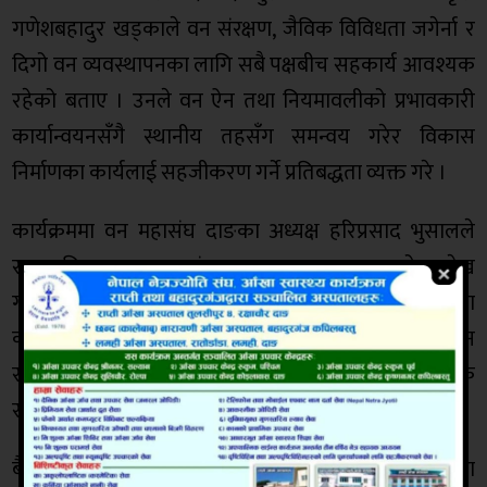
गणेशबहादुर खड्काले वन संरक्षण, जैविक विविधता जगेर्ना र
दिगो वन व्यवस्थापनका लागि सबै पक्षबीच सहकार्य आवश्यक
रहेको बताए । उनले वन ऐन तथा नियमावलीको प्रभावकारी
कार्यान्वयनसँगै स्थानीय तहसँग समन्वय गरेर विकास
निर्माणका कार्यलाई सहजीकरण गर्ने प्रतिबद्धता व्यक्त गरे ।
कार्यक्रममा वन महासंघ दाङका अध्यक्ष हरिप्रसाद भुसालले
सामुदायिक वनहरू वन संरक्षणका सफल नमुना भएको उल्लेख
गर्दै सामुदायिक वनमार्फत आयमूलक तथा उद्यमशीलता
कार्यक्रम विस्तार गर्नुपर्ने आवश्यकता औँल्याए । उनले वन
संरक्षणका उपलब्धिलाई स्थानीय समुदायको आर्थिक
समृद्धिसँग जोड्नुपर्ने धारणा राखे ।
बैठकमा राप्ती गाउँपालिकाका विभिन्न वडाका वडा